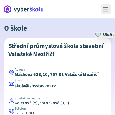
Open 
O škole
Uložit
Střední průmyslová škola stavební
Valašské Meziříčí
Adresa
Máchova 628/10, 757 01 Valašské Meziříčí
E-mail
skola@spsstavvm.cz
Kontaktní osoba
Galetová (M),Zátopková (H,L)
Telefon
571 751 011