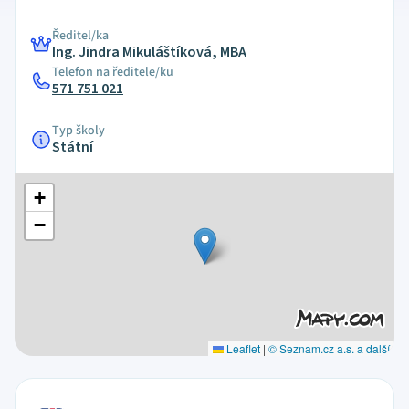
Ředitel/ka
Ing. Jindra Mikuláštíková, MBA
Telefon na ředitele/ku
571 751 021
Typ školy
Státní
+
−
Leaflet
|
© Seznam.cz a.s. a další