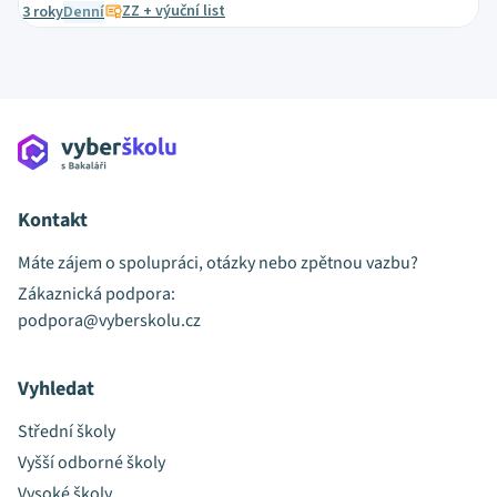
ZZ + výuční list
3 roky
Denní
Kontakt
Máte zájem o spolupráci, otázky nebo zpětnou vazbu?
Zákaznická podpora:
podpora@vyberskolu.cz
Vyhledat
Střední školy
Vyšší odborné školy
Vysoké školy