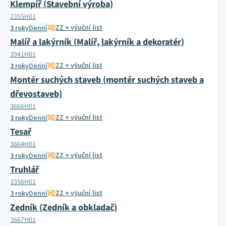
Klempíř (Stavební výroba)
2355H01
ZZ + výuční list
3 roky
Denní
Malíř a lakýrník (Malíř, lakýrník a dekoratér)
3941H01
ZZ + výuční list
3 roky
Denní
Montér suchých staveb (montér suchých staveb a
dřevostaveb)
3666H01
ZZ + výuční list
3 roky
Denní
Tesař
3664H01
ZZ + výuční list
3 roky
Denní
Truhlář
3356H01
ZZ + výuční list
3 roky
Denní
Zedník (Zedník a obkladač)
3667H01