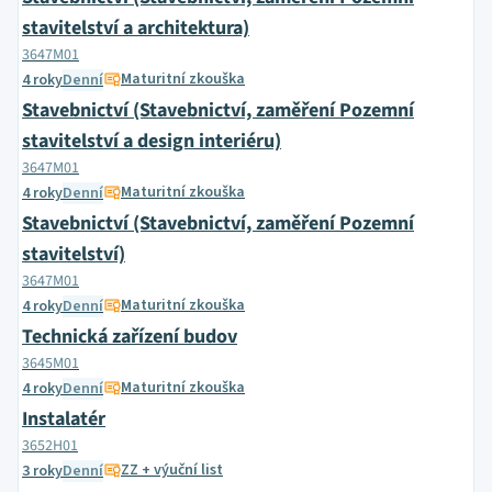
stavitelství a architektura)
3647M01
Maturitní zkouška
4 roky
Denní
Stavebnictví (Stavebnictví, zaměření Pozemní
stavitelství a design interiéru)
3647M01
Maturitní zkouška
4 roky
Denní
Stavebnictví (Stavebnictví, zaměření Pozemní
stavitelství)
3647M01
Maturitní zkouška
4 roky
Denní
Technická zařízení budov
3645M01
Maturitní zkouška
4 roky
Denní
Instalatér
3652H01
ZZ + výuční list
3 roky
Denní