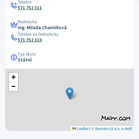
Telefon
571 752 311
Ředitel/ka
Ing. Milada Chamillová
Telefon na ředitele/ku
571 752 310
Typ školy
Státní
+
−
Leaflet
|
© Seznam.cz a.s. a další