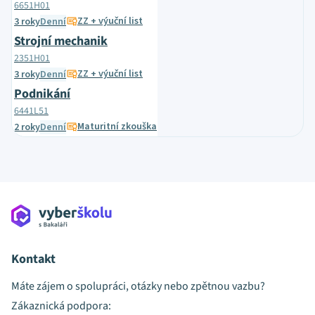
6651H01
ZZ + výuční list
3 roky
Denní
Strojní mechanik
2351H01
ZZ + výuční list
3 roky
Denní
Podnikání
6441L51
Maturitní zkouška
2 roky
Denní
Kontakt
Máte zájem o spolupráci, otázky nebo zpětnou vazbu?
Zákaznická podpora: