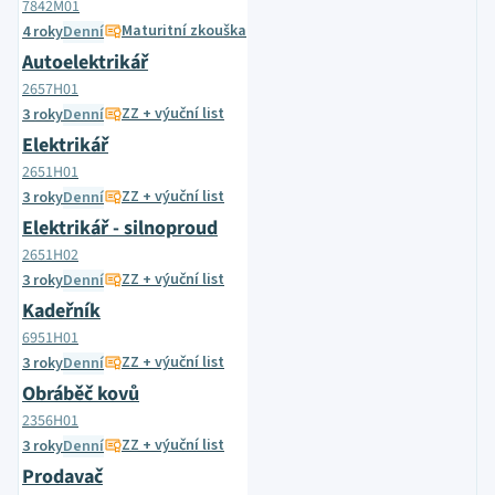
7842M01
Maturitní zkouška
4 roky
Denní
Autoelektrikář
2657H01
ZZ + výuční list
3 roky
Denní
Elektrikář
2651H01
ZZ + výuční list
3 roky
Denní
Elektrikář - silnoproud
2651H02
ZZ + výuční list
3 roky
Denní
Kadeřník
6951H01
ZZ + výuční list
3 roky
Denní
Obráběč kovů
2356H01
ZZ + výuční list
3 roky
Denní
Prodavač