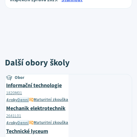
Další obory školy
Obor
Informační technologie
1820M01
Maturitní zkouška
4 roky
Denní
Mechanik elektrotechnik
2641L01
Maturitní zkouška
4 roky
Denní
Technické lyceum