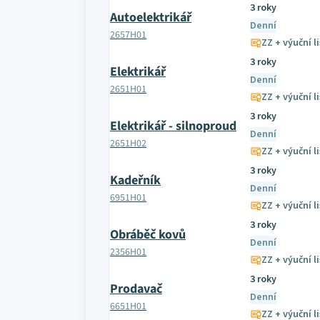
3 roky
Autoelektrikář
Denní
2657H01
ZZ + výuční li
3 roky
Elektrikář
Denní
2651H01
ZZ + výuční li
3 roky
Elektrikář - silnoproud
Denní
2651H02
ZZ + výuční li
3 roky
Kadeřník
Denní
6951H01
ZZ + výuční li
3 roky
Obráběč kovů
Denní
2356H01
ZZ + výuční li
3 roky
Prodavač
Denní
6651H01
ZZ + výuční li