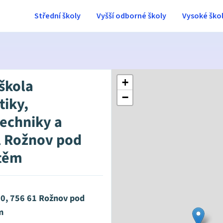
Střední školy
Vyšší odborné školy
Vysoké ško
 škola
+
−
tiky,
techniky a
 Rožnov pod
těm
10, 756 61 Rožnov pod
m