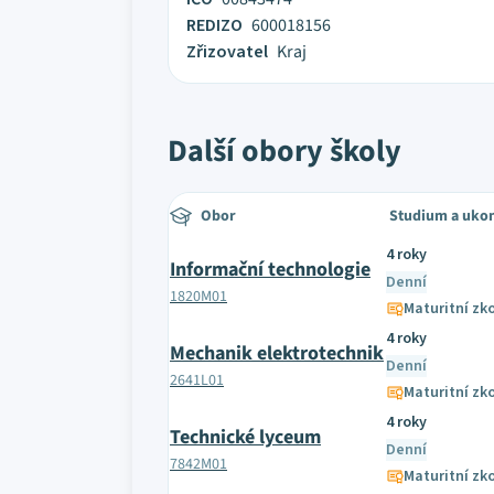
REDIZO
600018156
Zřizovatel
Kraj
Další obory školy
Obor
Studium a uko
4 roky
Informační technologie
Denní
1820M01
Maturitní zk
4 roky
Mechanik elektrotechnik
Denní
2641L01
Maturitní zk
4 roky
Technické lyceum
Denní
7842M01
Maturitní zk