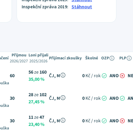
Inspekční zpráva 2019:
Stáhnout
Přijmou
Loni přijali
nčení
Přijímací zkoušky
Školné
OZP
PLP
2026/2027
2025/2026
56
ze
160
60
ČJ, M
0
Kč / rok
ANO
N
35,00 %
ouška
28
ze
102
30
ČJ, M
0
Kč / rok
ANO
A
27,45 %
ouška
11
ze
47
30
ČJ, M
0
Kč / rok
ANO
N
23,40 %
ouška