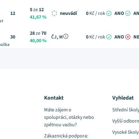
5
ze
12
12
neuvádí
0
Kč / rok
ANO
A
41,67 %
st
28
ze
70
30
ČJ, M
0
Kč / rok
ANO
N
40,00 %
ouška
Kontakt
Vyhledat
Máte zájem o
Střední škol
spolupráci, otázky nebo
Vyšší odborn
zpětnou vazbu?
Vysoké školy
Zákaznická podpora: