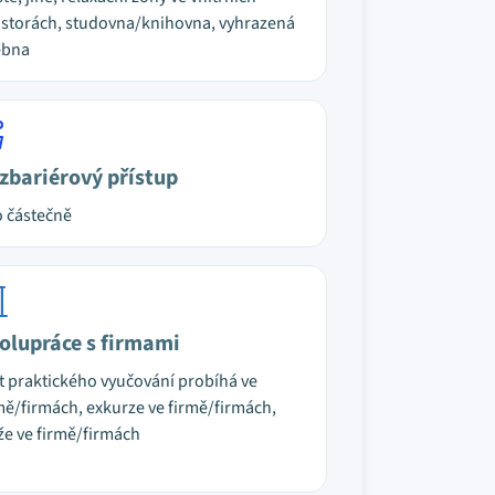
storách, studovna/knihovna, vyhrazená
ebna
zbariérový přístup
 částečně
olupráce s firmami
t praktického vyučování probíhá ve
mě/firmách, exkurze ve firmě/firmách,
že ve firmě/firmách