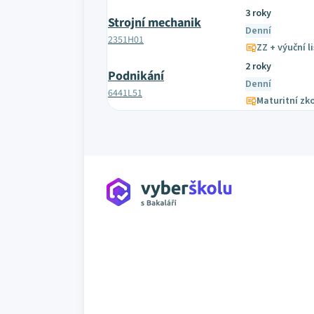
3 roky
Strojní mechanik
Denní
2351H01
ZZ + výuční li
2 roky
Podnikání
Denní
6441L51
Maturitní zk