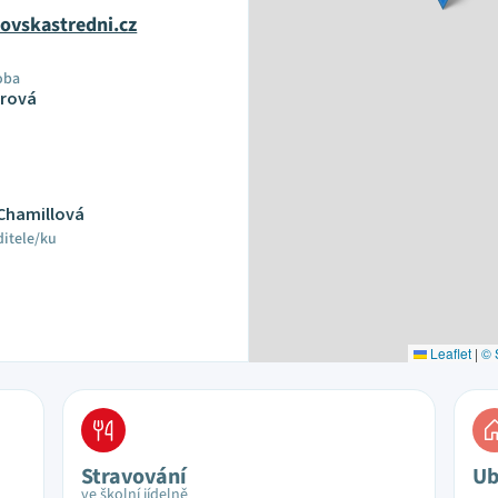
ovskastredni.cz
oba
urová
 Chamillová
ditele/ku
Leaflet
|
© 
Stravování
Ub
ve školní jídelně