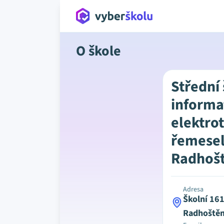
O škole
Střední
informa
elektro
řemesel
Radhoš
Adresa
Školní 16
Radhoště