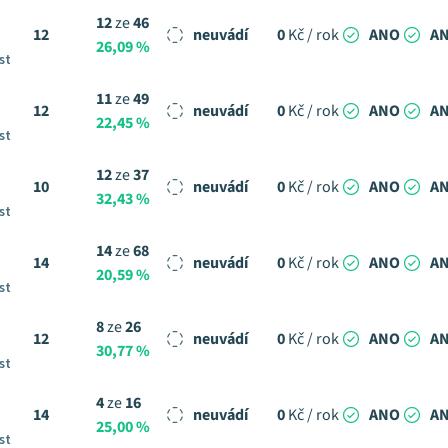
12
ze
46
12
neuvádí
0
Kč / rok
ANO
A
26,09 %
st
11
ze
49
12
neuvádí
0
Kč / rok
ANO
A
22,45 %
st
12
ze
37
10
neuvádí
0
Kč / rok
ANO
A
32,43 %
st
14
ze
68
14
neuvádí
0
Kč / rok
ANO
A
20,59 %
st
8
ze
26
12
neuvádí
0
Kč / rok
ANO
A
30,77 %
st
4
ze
16
14
neuvádí
0
Kč / rok
ANO
A
25,00 %
st