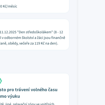
00
Kč/měsíc
h), 11.12.2025 "Den středoškolákem" (8 - 12
 v odborném školství a žáci jsou finančně
aně, obědy, večeře za 119 Kč na den).
sto pro trávení volného času
mo výuku
ště, jiné, relaxační zóny ve vnitřních