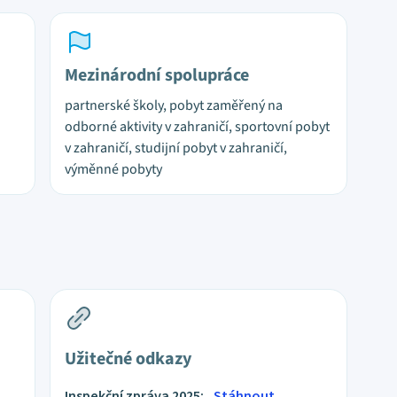
Mezinárodní spolupráce
partnerské školy, pobyt zaměřený na
odborné aktivity v zahraničí, sportovní pobyt
v zahraničí, studijní pobyt v zahraničí,
výměnné pobyty
Užitečné odkazy
Inspekční zpráva 2025:
Stáhnout