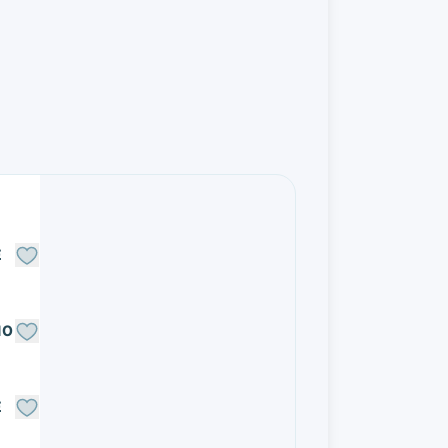
E
NO
E