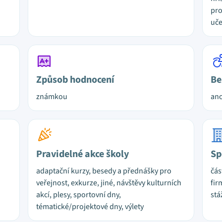
pro
uč
Způsob hodnocení
Be
známkou
ano
Pravidelné akce školy
Sp
adaptační kurzy, besedy a přednášky pro
čás
veřejnost, exkurze, jiné, návštěvy kulturních
fir
akcí, plesy, sportovní dny,
stá
tématické/projektové dny, výlety