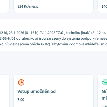
924
Kč/měsíc
14
 12 h), 23.1.2026 (8 - 16 h), 7.11.2025 "Zažij techniku jinak" (8 - 12 
23-56-H/01 obráběč kovů jsou zařazeny do systému podpory řemesel
kolní jídelně (cena oběda 42 Kč). Ubytování v domově mládeže (sníd
Vstup umožněn od
Mí
mi
7:00
hři