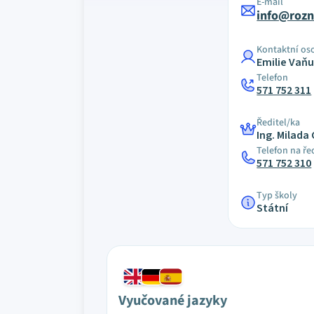
E-mail
info@rozn
Kontaktní os
Emilie Vaň
Telefon
571 752 311
Ředitel/ka
Ing. Milada
Telefon na ře
571 752 310
Typ školy
Státní
Vyučované jazyky