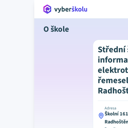
O škole
Střední
informa
elektro
řemesel
Radhoš
Adresa
Školní 16
Radhoště