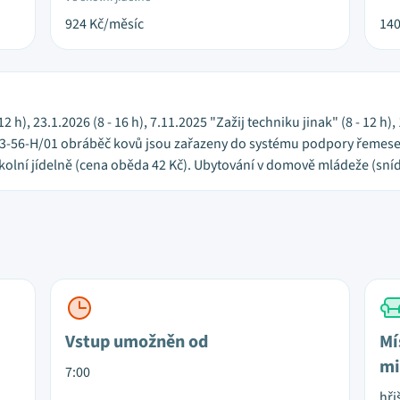
924
Kč/měsíc
14
 12 h), 23.1.2026 (8 - 16 h), 7.11.2025 "Zažij techniku jinak" (8 - 12 
23-56-H/01 obráběč kovů jsou zařazeny do systému podpory řemesel
kolní jídelně (cena oběda 42 Kč). Ubytování v domově mládeže (sníd
Vstup umožněn od
Mí
mi
7:00
hři