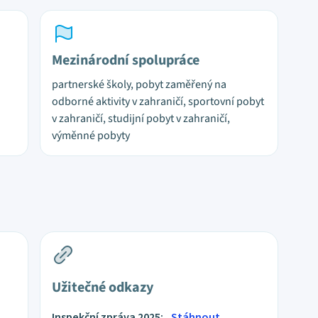
Mezinárodní spolupráce
partnerské školy, pobyt zaměřený na
odborné aktivity v zahraničí, sportovní pobyt
v zahraničí, studijní pobyt v zahraničí,
výměnné pobyty
Užitečné odkazy
Inspekční zpráva 2025:
Stáhnout