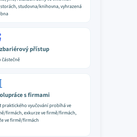
storách, studovna/knihovna, vyhrazená
ebna
zbariérový přístup
 částečně
olupráce s firmami
t praktického vyučování probíhá ve
mě/firmách, exkurze ve firmě/firmách,
že ve firmě/firmách