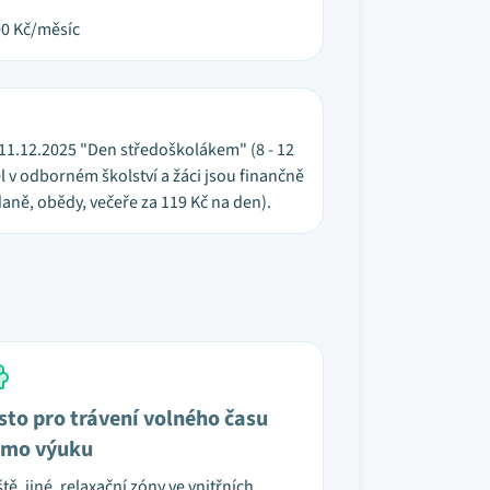
00
Kč/měsíc
h), 11.12.2025 "Den středoškolákem" (8 - 12
 v odborném školství a žáci jsou finančně
aně, obědy, večeře za 119 Kč na den).
sto pro trávení volného času
mo výuku
ště, jiné, relaxační zóny ve vnitřních