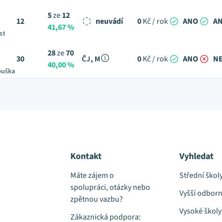
5
ze
12
12
neuvádí
0
Kč / rok
ANO
A
41,67 %
st
28
ze
70
30
ČJ, M
0
Kč / rok
ANO
N
40,00 %
ouška
Kontakt
Vyhledat
Máte zájem o
Střední škol
spolupráci, otázky nebo
Vyšší odborn
zpětnou vazbu?
Vysoké školy
Zákaznická podpora: