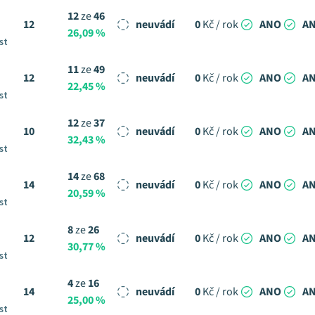
12
ze
46
12
neuvádí
0
Kč / rok
ANO
A
26,09 %
st
11
ze
49
12
neuvádí
0
Kč / rok
ANO
A
22,45 %
st
12
ze
37
10
neuvádí
0
Kč / rok
ANO
A
32,43 %
st
14
ze
68
14
neuvádí
0
Kč / rok
ANO
A
20,59 %
st
8
ze
26
12
neuvádí
0
Kč / rok
ANO
A
30,77 %
st
4
ze
16
14
neuvádí
0
Kč / rok
ANO
A
25,00 %
st