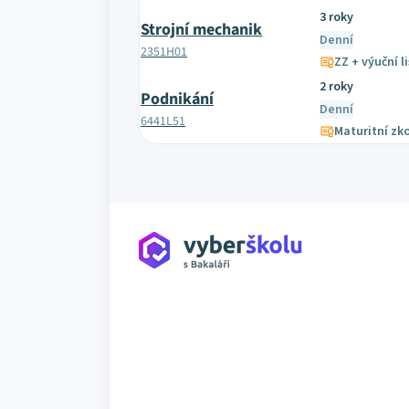
3 roky
Strojní mechanik
Denní
2351H01
ZZ + výuční li
2 roky
Podnikání
Denní
6441L51
Maturitní zk