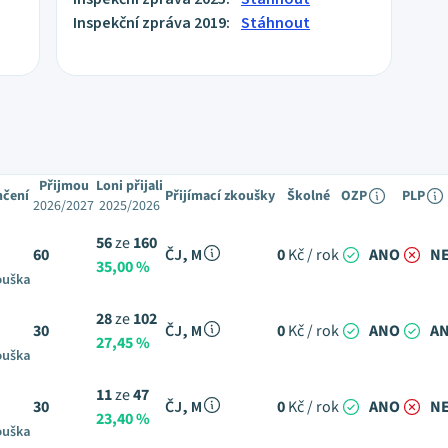
Inspekční zpráva 2019:
Stáhnout
Přijmou
Loni přijali
nčení
Přijímací zkoušky
Školné
OZP
PLP
2026/2027
2025/2026
56
ze
160
60
ČJ, M
0
Kč / rok
ANO
N
35,00 %
ouška
28
ze
102
30
ČJ, M
0
Kč / rok
ANO
A
27,45 %
ouška
11
ze
47
30
ČJ, M
0
Kč / rok
ANO
N
23,40 %
ouška