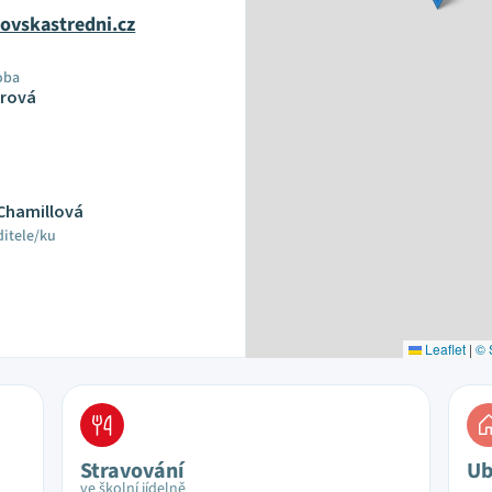
ovskastredni.cz
oba
urová
 Chamillová
ditele/ku
Leaflet
|
© 
Stravování
Ub
ve školní jídelně