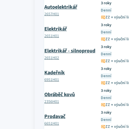
3 roky
Autoelektrikář
Denní
2657H01
ZZ + výuční li
3 roky
Elektrikář
Denní
2651H01
ZZ + výuční li
3 roky
Elektrikář - silnoproud
Denní
2651H02
ZZ + výuční li
3 roky
Kadeřník
Denní
6951H01
ZZ + výuční li
3 roky
Obráběč kovů
Denní
2356H01
ZZ + výuční li
3 roky
Prodavač
Denní
6651H01
ZZ + výuční li