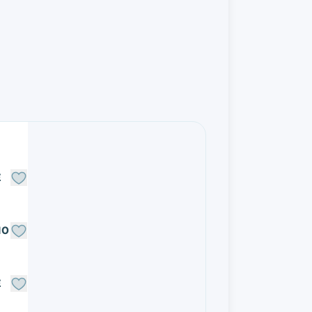
E
NO
E