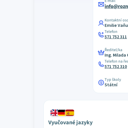
E-mail
info@rozn
Kontaktní os
Emilie Vaň
Telefon
571 752 311
Ředitel/ka
Ing. Milada
Telefon na ře
571 752 310
Typ školy
Státní
Vyučované jazyky