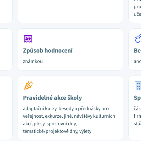
pro
uč
Způsob hodnocení
Be
známkou
ano
Pravidelné akce školy
Sp
adaptační kurzy, besedy a přednášky pro
čás
veřejnost, exkurze, jiné, návštěvy kulturních
fir
akcí, plesy, sportovní dny,
stá
tématické/projektové dny, výlety