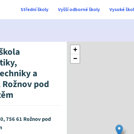
Střední školy
Vyšší odborné školy
Vysoké ško
 škola
+
−
tiky,
techniky a
 Rožnov pod
těm
10, 756 61 Rožnov pod
m