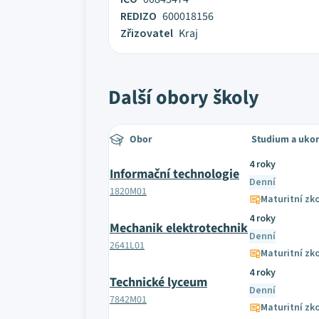
REDIZO
600018156
Zřizovatel
Kraj
Další obory školy
Obor
Studium a uko
4 roky
Informační technologie
Denní
1820M01
Maturitní zk
4 roky
Mechanik elektrotechnik
Denní
2641L01
Maturitní zk
4 roky
Technické lyceum
Denní
7842M01
Maturitní zk