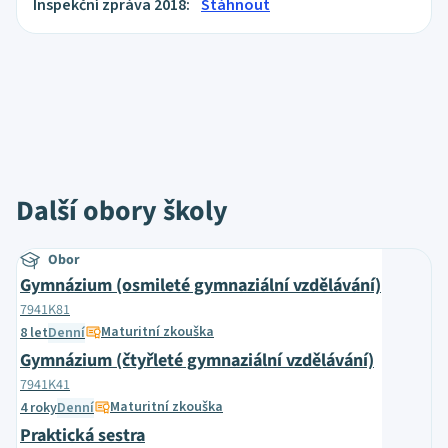
Inspekční zpráva 2018:
Stáhnout
Další obory školy
Obor
Gymnázium (osmileté gymnaziální vzdělávání)
7941K81
Maturitní zkouška
8 let
Denní
Gymnázium (čtyřleté gymnaziální vzdělávání)
7941K41
Maturitní zkouška
4 roky
Denní
Praktická sestra