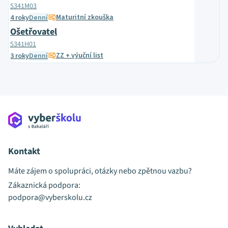
5341M03
Maturitní zkouška
4 roky
Denní
Ošetřovatel
5341H01
ZZ + výuční list
3 roky
Denní
Kontakt
Máte zájem o spolupráci, otázky nebo zpětnou vazbu?
Zákaznická podpora:
podpora@vyberskolu.cz