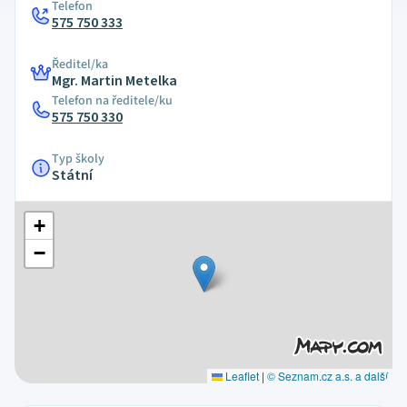
Telefon
575 750 333
Ředitel/ka
Mgr. Martin Metelka
Telefon na ředitele/ku
575 750 330
Typ školy
Státní
+
−
Leaflet
|
© Seznam.cz a.s. a další