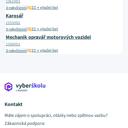
2361H01
ZZ + výuční list
3 roky
Denní
Karosář
2355H02
ZZ + výuční list
3 roky
Denní
Mechanik opravář motorových vozidel
2368H01
ZZ + výuční list
3 roky
Denní
Kontakt
Máte zájem o spolupráci, otázky nebo zpětnou vazbu?
Zákaznická podpora: