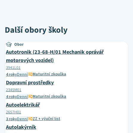
Další obory školy
Obor
Autotronik (23-68-H/01 Mechanik oprávář
motorových vozidel)
3941L01
Maturitní zkouška
4 roky
Denní
Dopravní prostředky
2345M01
Maturitní zkouška
4 roky
Denní
Autoelektrikář
2657H01
ZZ + výuční list
3 roky
Denní
Autolakýrník