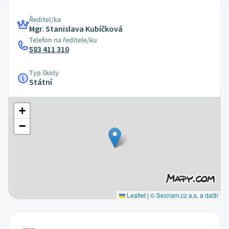
Ředitel/ka
Mgr. Stanislava Kubíčková
Telefon na ředitele/ku
583 411 310
Typ školy
Státní
+
−
Leaflet
|
© Seznam.cz a.s. a další