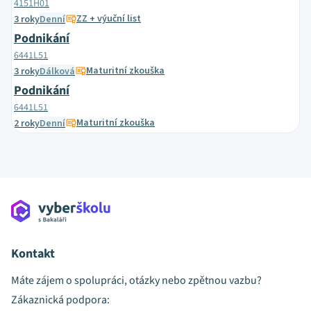
4151H01
ZZ + výuční list
3 roky
Denní
Podnikání
6441L51
Maturitní zkouška
3 roky
Dálková
Podnikání
6441L51
Maturitní zkouška
2 roky
Denní
Kontakt
Máte zájem o spolupráci, otázky nebo zpětnou vazbu?
Zákaznická podpora: