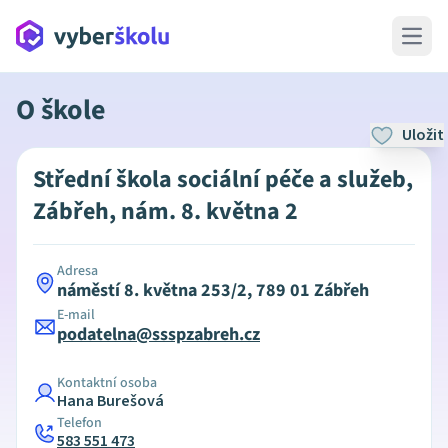
Open 
O škole
Uložit
Střední škola sociální péče a služeb,
Zábřeh, nám. 8. května 2
Adresa
náměstí 8. května 253/2, 789 01 Zábřeh
E-mail
podatelna@ssspzabreh.cz
Kontaktní osoba
Hana Burešová
Telefon
583 551 473