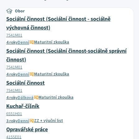
Obor
Sociální činnost (Sociální činnost - sociálně
výchovná činnost)
7541M01
Maturitní zkouška
4 roky
Denní
Sociální činnost (Sociální činnost-sociálně správní
činnost)
7541M01
Maturitní zkouška
4 roky
Denní
Sociální činnost
7541M01
Maturitní zkouška
4 roky
Dálková
Kuchař-číšník
6551H01
ZZ + výuční list
3 roky
Denní
Opravářské práce
4155E01