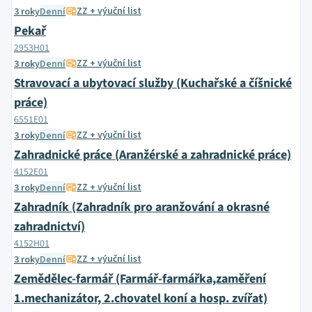
ZZ + výuční list
3 roky
Denní
Pekař
2953H01
ZZ + výuční list
3 roky
Denní
Stravovací a ubytovací služby (Kuchařské a číšnické
práce)
6551E01
ZZ + výuční list
3 roky
Denní
Zahradnické práce (Aranžérské a zahradnické práce)
4152E01
ZZ + výuční list
3 roky
Denní
Zahradník (Zahradník pro aranžování a okrasné
zahradnictví)
4152H01
ZZ + výuční list
3 roky
Denní
Zemědělec-farmář (Farmář-farmářka,zaměření
1.mechanizátor, 2.chovatel koní a hosp. zvířat)