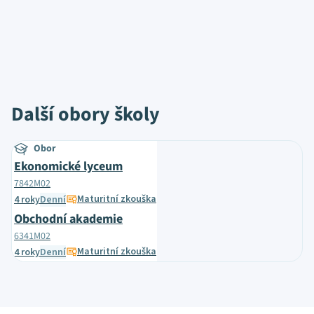
Další obory školy
Obor
Ekonomické lyceum
7842M02
Maturitní zkouška
4 roky
Denní
Obchodní akademie
6341M02
Maturitní zkouška
4 roky
Denní