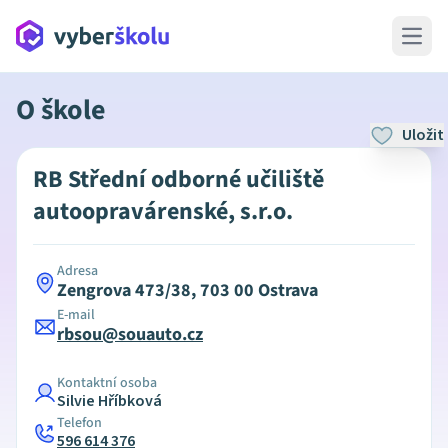
Open 
O škole
Uložit
RB Střední odborné učiliště
autoopravárenské, s.r.o.
Adresa
Zengrova 473/38, 703 00 Ostrava
E-mail
rbsou@souauto.cz
Kontaktní osoba
Silvie Hříbková
Telefon
596 614 376