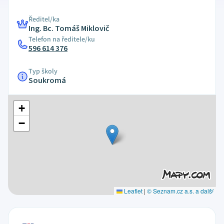
Ředitel/ka
Ing. Bc. Tomáš Miklovič
Telefon na ředitele/ku
596 614 376
Typ školy
Soukromá
+
−
Leaflet
|
© Seznam.cz a.s. a další