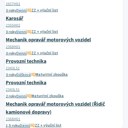
2657H01
ZZ + výuční list
3 roky
Denní
Karosář
2355H02
ZZ + výuční list
3 roky
Denní
Mechanik opravář motorových vozidel
2368H01
ZZ + výuční list
3 roky
Denní
Provozní technika
2343L51
Maturitní zkouška
3 roky
Dálková
Provozní technika
2343L51
Maturitní zkouška
2 roky
Denní
Mechanik opravář motorových vozidel (Řidič
kamionové dopravy)
2368H01
ZZ + výuční list
1,5 roku
Denní