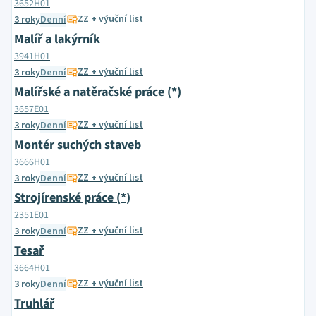
3652H01
ZZ + výuční list
3 roky
Denní
Malíř a lakýrník
3941H01
ZZ + výuční list
3 roky
Denní
Malířské a natěračské práce (*)
3657E01
ZZ + výuční list
3 roky
Denní
Montér suchých staveb
3666H01
ZZ + výuční list
3 roky
Denní
Strojírenské práce (*)
2351E01
ZZ + výuční list
3 roky
Denní
Tesař
3664H01
ZZ + výuční list
3 roky
Denní
Truhlář