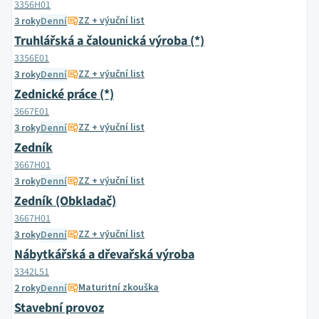
3356H01
ZZ + výuční list
3 roky
Denní
Truhlářská a čalounická výroba (*)
3356E01
ZZ + výuční list
3 roky
Denní
Zednické práce (*)
3667E01
ZZ + výuční list
3 roky
Denní
Zedník
3667H01
ZZ + výuční list
3 roky
Denní
Zedník (Obkladač)
3667H01
ZZ + výuční list
3 roky
Denní
Nábytkářská a dřevařská výroba
3342L51
Maturitní zkouška
2 roky
Denní
Stavební provoz