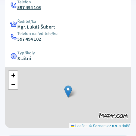
Telefon
597 494 105
Ředitel/ka
Mgr. Lukáš Šubert
Telefon na ředitele/ku
597 494 102
Typ školy
Státní
+
−
Leaflet
|
© Seznam.cz a.s. a další