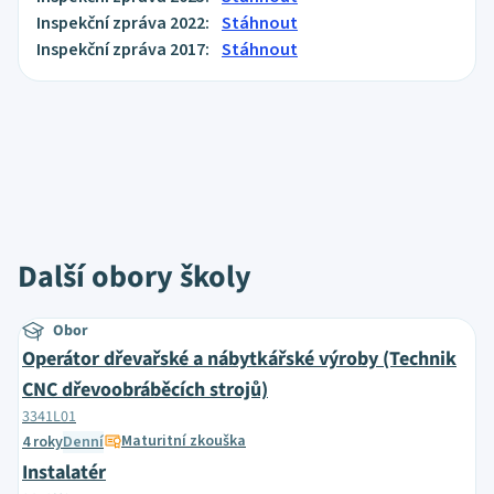
Inspekční zpráva 2022:
Stáhnout
Inspekční zpráva 2017:
Stáhnout
Další obory školy
Obor
Operátor dřevařské a nábytkářské výroby (Technik
CNC dřevoobráběcích strojů)
3341L01
Maturitní zkouška
4 roky
Denní
Instalatér