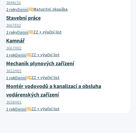
3644L51
Maturitní zkouška
2 roky
Denní
Stavební práce
3667E02
ZZ + výuční list
2 roky
Denní
Kamnář
3667H02
ZZ + výuční list
1 rok
Denní
Mechanik plynových zařízení
3652H02
ZZ + výuční list
1 rok
Denní
Montér vodovodů a kanalizací a obsluha
vodárenských zařízení
3658H01
ZZ + výuční list
1 rok
Denní