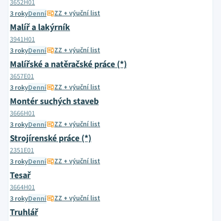
3652H01
ZZ + výuční list
3 roky
Denní
Malíř a lakýrník
3941H01
ZZ + výuční list
3 roky
Denní
Malířské a natěračské práce (*)
3657E01
ZZ + výuční list
3 roky
Denní
Montér suchých staveb
3666H01
ZZ + výuční list
3 roky
Denní
Strojírenské práce (*)
2351E01
ZZ + výuční list
3 roky
Denní
Tesař
3664H01
ZZ + výuční list
3 roky
Denní
Truhlář