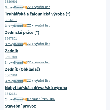
3356H01
ZZ + výuční list
3 roky
Denní
Truhlářská a čalounická výroba (*)
3356E01
ZZ + výuční list
3 roky
Denní
Zednické práce (*)
3667E01
ZZ + výuční list
3 roky
Denní
Zedník
3667H01
ZZ + výuční list
3 roky
Denní
Zedník (Obkladač)
3667H01
ZZ + výuční list
3 roky
Denní
Nábytkářská a dřevařská výroba
3342L51
Maturitní zkouška
2 roky
Denní
Stavební provoz