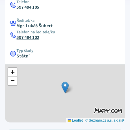
Telefon
597 494 105
Ředitel/ka
Mgr. Lukáš Šubert
Telefon na ředitele/ku
597 494 102
Typ školy
Státní
+
−
Leaflet
|
© Seznam.cz a.s. a další