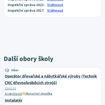
Inspekční zpráva 2022:
Stáhnout
Inspekční zpráva 2017:
Stáhnout
Další obory školy
Obor
Operátor dřevařské a nábytkářské výroby (Technik
CNC dřevoobráběcích strojů)
3341L01
Maturitní zkouška
4 roky
Denní
Instalatér