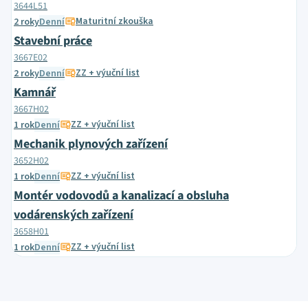
3644L51
Maturitní zkouška
2 roky
Denní
Stavební práce
3667E02
ZZ + výuční list
2 roky
Denní
Kamnář
3667H02
ZZ + výuční list
1 rok
Denní
Mechanik plynových zařízení
3652H02
ZZ + výuční list
1 rok
Denní
Montér vodovodů a kanalizací a obsluha
vodárenských zařízení
3658H01
ZZ + výuční list
1 rok
Denní