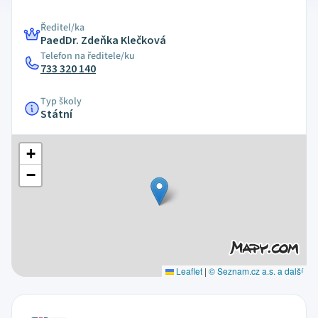
Ředitel/ka
PaedDr. Zdeňka Klečková
Telefon na ředitele/ku
733 320 140
Typ školy
Státní
+
−
Leaflet
|
© Seznam.cz a.s. a další