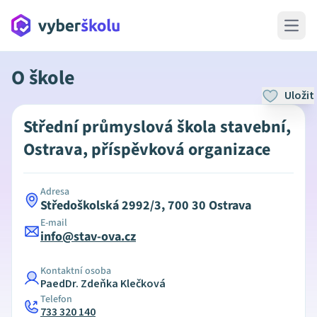
Open 
O škole
Uložit
Střední průmyslová škola stavební,
Ostrava, příspěvková organizace
Adresa
Středoškolská 2992/3, 700 30 Ostrava
E-mail
info@stav-ova.cz
Kontaktní osoba
PaedDr. Zdeňka Klečková
Telefon
733 320 140