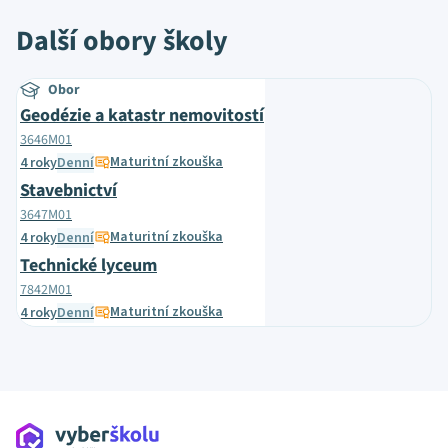
Další obory školy
Obor
Geodézie a katastr nemovitostí
3646M01
Maturitní zkouška
4 roky
Denní
Stavebnictví
3647M01
Maturitní zkouška
4 roky
Denní
Technické lyceum
7842M01
Maturitní zkouška
4 roky
Denní