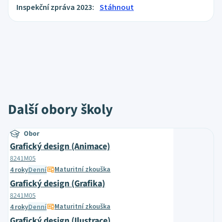
Inspekční zpráva 2023:
Stáhnout
Další obory školy
Obor
Grafický design (Animace)
8241M05
Maturitní zkouška
4 roky
Denní
Grafický design (Grafika)
8241M05
Maturitní zkouška
4 roky
Denní
Grafický design (Ilustrace)