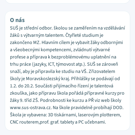
O nás
SUŠ je střední odbor. školou se zaměřením na vzdělávání
žáků s výtvarným talentem. Čtyřleté studium je
zakončeno MZ. Hlavním cílem je vybavit žáky odbornými
a všeobecnými kompetencemi, zvládnutí výtvarné
profese a příprava k bezproblémovému uplatnění na
trhu práce (jazyky, ICT, týmovost atp.). SUŠ se zároveň
snaží, aby je připravila ke studiu na VŠ. Zřizovatelem
školy je Moravskoslezský kraj. Přihlášky se podávají od
1.2. do 20.2. Součásti přijímacího řízení je talentová
zkouška, jako přípravu škola pořádá přípravné kurzy pro
žáky 9. tříd ZŠ. Podrobnosti ke kurzu a PŘ viz web školy
www.sus-ostrava.cz. Na škole pravidelně probíhají DOD.
Škola je vybavena: 3D tiskárnami, laserovým plotterem,
CNC routerem,prof. graf. tablety a PC učebnami.