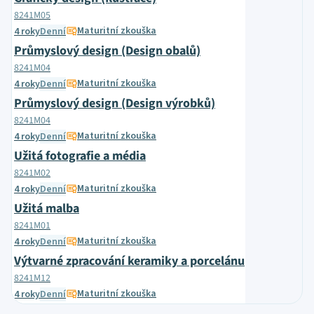
8241M05
Maturitní zkouška
4 roky
Denní
Průmyslový design (Design obalů)
8241M04
Maturitní zkouška
4 roky
Denní
Průmyslový design (Design výrobků)
8241M04
Maturitní zkouška
4 roky
Denní
Užitá fotografie a média
8241M02
Maturitní zkouška
4 roky
Denní
Užitá malba
8241M01
Maturitní zkouška
4 roky
Denní
Výtvarné zpracování keramiky a porcelánu
8241M12
Maturitní zkouška
4 roky
Denní