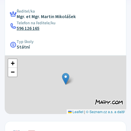
Ředitel/ka
Mgr. et Mgr. Martin Mikolášek
Telefon na ředitele/ku
596 126 165
Typ školy
Státní
+
−
Leaflet
|
© Seznam.cz a.s. a další