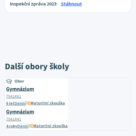
Inspekční zpráva 2023:
Stáhnout
Další obory školy
Obor
Gymnázium
7941K61
Maturitní zkouška
6 let
Denní
Gymnázium
7941K41
Maturitní zkouška
4 roky
Denní