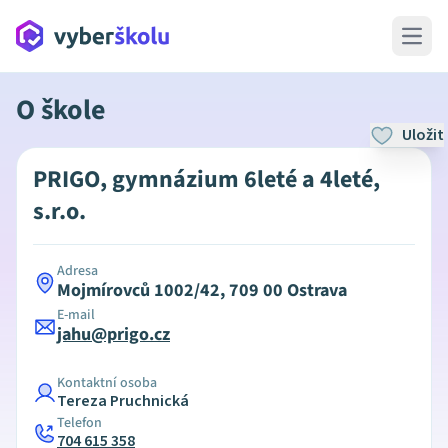
Open 
O škole
Uložit
PRIGO, gymnázium 6leté a 4leté,
s.r.o.
Adresa
Mojmírovců 1002/42, 709 00 Ostrava
E-mail
jahu@prigo.cz
Kontaktní osoba
Tereza Pruchnická
Telefon
704 615 358