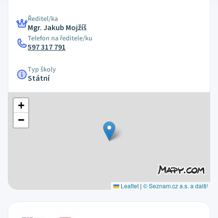
Ředitel/ka
Mgr. Jakub Mojžíš
Telefon na ředitele/ku
597 317 791
Typ školy
Státní
+
−
Leaflet
|
© Seznam.cz a.s. a další