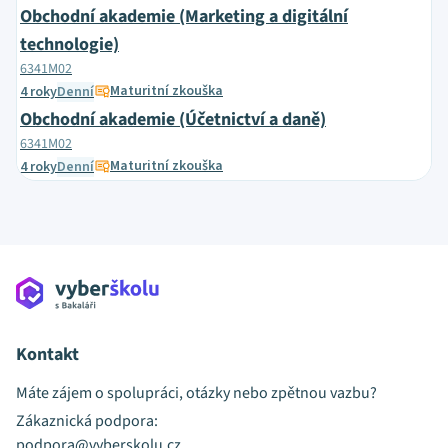
Obchodní akademie (Marketing a digitální
technologie)
6341M02
Maturitní zkouška
4 roky
Denní
Obchodní akademie (Účetnictví a daně)
6341M02
Maturitní zkouška
4 roky
Denní
Kontakt
Máte zájem o spolupráci, otázky nebo zpětnou vazbu?
Zákaznická podpora:
podpora@vyberskolu.cz