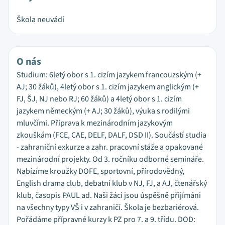
Škola neuvádí
O nás
Studium: 6letý obor s 1. cizím jazykem francouzským (+
AJ; 30 žáků), 4letý obor s 1. cizím jazykem anglickým (+
FJ, ŠJ, NJ nebo RJ; 60 žáků) a 4letý obor s 1. cizím
jazykem německým (+ AJ; 30 žáků), výuka s rodilými
mluvčími. Příprava k mezinárodním jazykovým
zkouškám (FCE, CAE, DELF, DALF, DSD II). Součástí studia
- zahraniční exkurze a zahr. pracovní stáže a opakované
mezinárodní projekty. Od 3. ročníku odborné semináře.
Nabízíme kroužky DOFE, sportovní, přírodovědný,
English drama club, debatní klub v NJ, FJ, a AJ, čtenářský
klub, časopis PAUL ad. Naši žáci jsou úspěšně přijímáni
na všechny typy VŠ i v zahraničí. Škola je bezbariérová.
Pořádáme přípravné kurzy k PZ pro 7. a 9. třídu. DOD: