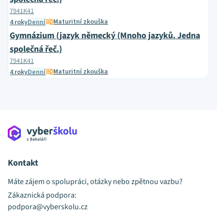
7941K41
Maturitní zkouška
4 roky
Denní
Gymnázium (jazyk německý (Mnoho jazyků. Jedna
společná řeč.)
7941K41
Maturitní zkouška
4 roky
Denní
Kontakt
Máte zájem o spolupráci, otázky nebo zpětnou vazbu?
Zákaznická podpora:
podpora@vyberskolu.cz