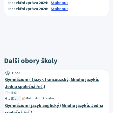
Inspekční zpráva 2024:
Stáhnout
Inspekční zpráva 2020:
Stáhnout
Další obory školy
Obor
Gymnázium ( (jazyk francouzský, Mnoho jazyků.
Jedna společná řeč.)
7941K61
Maturitní zkouška
6 let
Denní
Gymnázium (jazyk anglický (Mnoho jazyků. Jedna
společná řeč.)