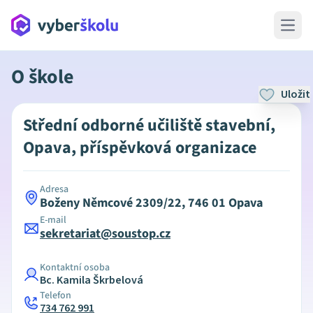
Open 
O škole
Uložit
Střední odborné učiliště stavební,
Opava, příspěvková organizace
Adresa
Boženy Němcové 2309/22, 746 01 Opava
E-mail
sekretariat@soustop.cz
Kontaktní osoba
Bc. Kamila Škrbelová
Telefon
734 762 991