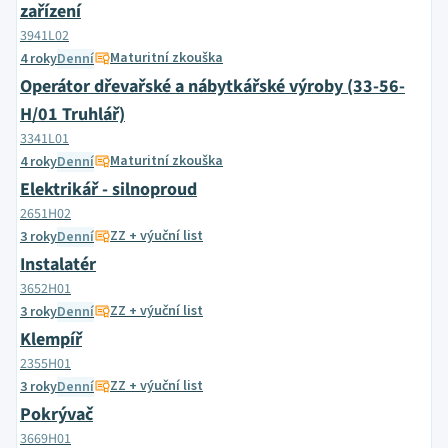
zařízení
3941L02
Maturitní zkouška
4 roky
Denní
Operátor dřevařské a nábytkářské výroby (33-56-
H/01 Truhlář)
3341L01
Maturitní zkouška
4 roky
Denní
Elektrikář - silnoproud
2651H02
ZZ + výuční list
3 roky
Denní
Instalatér
3652H01
ZZ + výuční list
3 roky
Denní
Klempíř
2355H01
ZZ + výuční list
3 roky
Denní
Pokrývač
3669H01