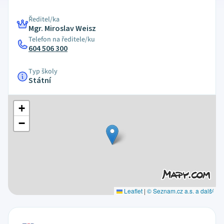
Ředitel/ka
Mgr. Miroslav Weisz
Telefon na ředitele/ku
604 506 300
Typ školy
Státní
+
−
Leaflet
|
© Seznam.cz a.s. a další