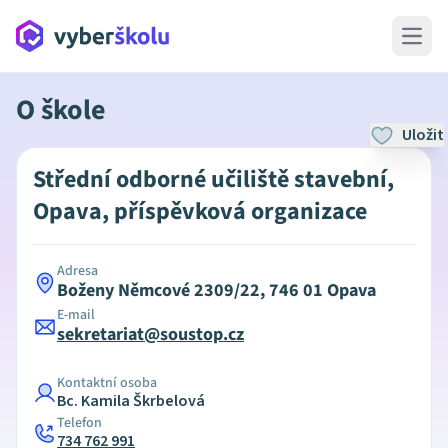
Open 
O škole
Uložit
Střední odborné učiliště stavební,
Opava, příspěvková organizace
Adresa
Boženy Němcové 2309/22, 746 01 Opava
E-mail
sekretariat@soustop.cz
Kontaktní osoba
Bc. Kamila Škrbelová
Telefon
734 762 991