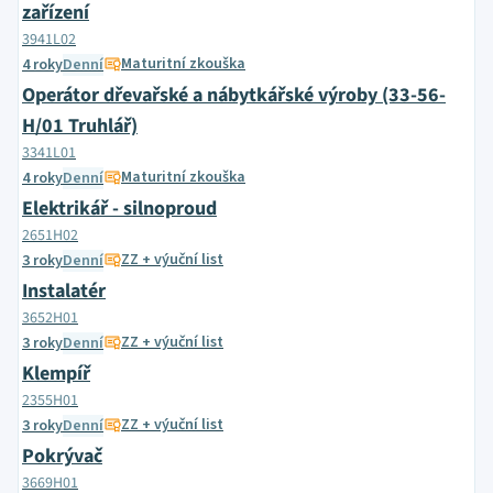
zařízení
3941L02
Maturitní zkouška
4 roky
Denní
Operátor dřevařské a nábytkářské výroby (33-56-
H/01 Truhlář)
3341L01
Maturitní zkouška
4 roky
Denní
Elektrikář - silnoproud
2651H02
ZZ + výuční list
3 roky
Denní
Instalatér
3652H01
ZZ + výuční list
3 roky
Denní
Klempíř
2355H01
ZZ + výuční list
3 roky
Denní
Pokrývač
3669H01