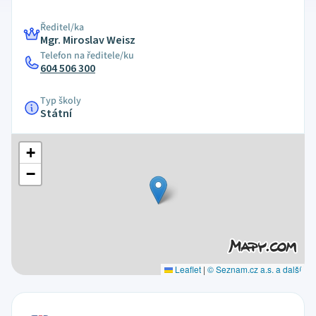
Ředitel/ka
Mgr. Miroslav Weisz
Telefon na ředitele/ku
604 506 300
Typ školy
Státní
+
−
Leaflet
|
© Seznam.cz a.s. a další