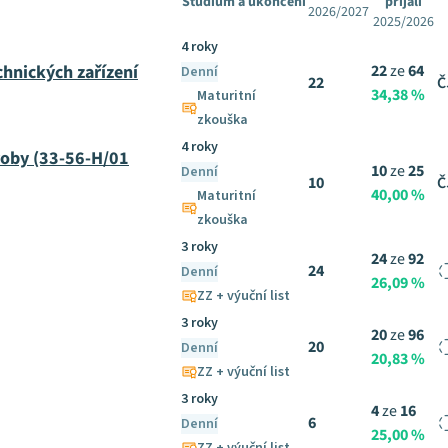
Studium a ukončení
přijali
2026/2027
2025/2026
4 roky
chnických zařízení
22
ze
64
Denní
22
Č
34,38 %
Maturitní
zkouška
4 roky
roby (33-56-H/01
10
ze
25
Denní
10
Č
40,00 %
Maturitní
zkouška
3 roky
24
ze
92
24
Denní
26,09 %
ZZ + výuční list
3 roky
20
ze
96
20
Denní
20,83 %
ZZ + výuční list
3 roky
4
ze
16
6
Denní
25,00 %