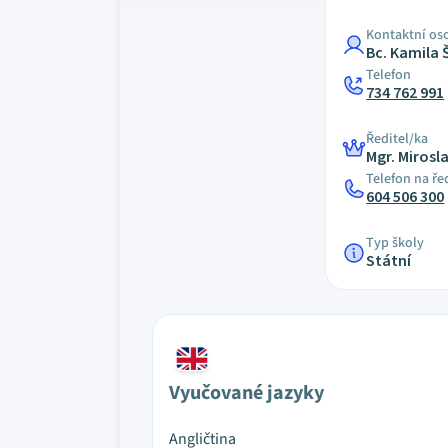
Kontaktní os
Bc. Kamila 
Telefon
734 762 991
Ředitel/ka
Mgr. Mirosl
Telefon na ře
604 506 300
Typ školy
Státní
Vyučované jazyky
Angličtina