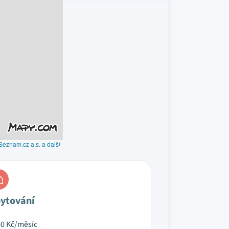
Seznam.cz a.s. a další
ytování
00
Kč/měsíc