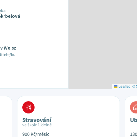
oba
Škrbelová
av Weisz
ditele/ku
Leaflet
|
© 
Stravování
Ub
ve školní jídelně
900
Kč/měsíc
13