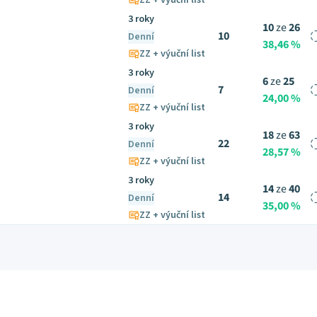
ZZ + výuční list
3 roky
10
ze
26
10
Denní
38,46 %
ZZ + výuční list
3 roky
6
ze
25
7
Denní
24,00 %
ZZ + výuční list
3 roky
18
ze
63
22
Denní
28,57 %
ZZ + výuční list
3 roky
14
ze
40
14
Denní
35,00 %
ZZ + výuční list