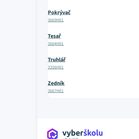
Pokrývač
3669H01
Tesař
3664H01
Truhlář
3356H01
Zedník
3667H01