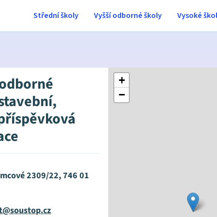
Střední školy
Vyšší odborné školy
Vysoké ško
 odborné
+
−
 stavební,
příspěvková
ace
mcové 2309/22, 746 01
at@soustop.cz