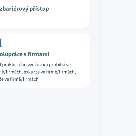
zbariérový přístup
olupráce s firmami
t praktického vyučování probíhá ve
mě/firmách, exkurze ve firmě/firmách,
že ve firmě/firmách