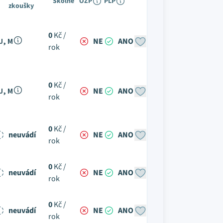
Školné
OZP
PLP
zkoušky
0
Kč /
J, M
NE
ANO
rok
0
Kč /
J, M
NE
ANO
rok
0
Kč /
neuvádí
NE
ANO
rok
0
Kč /
neuvádí
NE
ANO
rok
0
Kč /
neuvádí
NE
ANO
rok