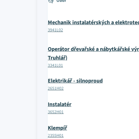
Obor
Mechanik instalatérských a elektrote
3941L02
Operátor dřevařské a nábytkářské vý
Truhlář)
3341L01
Elektrikář - silnoproud
2651H02
Instalatér
3652H01
Klempíř
2355H01