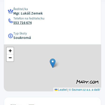
Ředitel/ka
Mgr. Lukáš Zemek
Telefon na ředitele/ku
553 716 674
Typ školy
Soukromá
+
−
Leaflet
|
© Seznam.cz a.s. a další