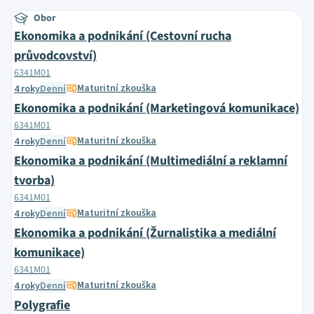
Obor
Ekonomika a podnikání (Cestovní rucha
průvodcovství)
6341M01
Maturitní zkouška
4 roky
Denní
Ekonomika a podnikání (Marketingová komunikace)
6341M01
Maturitní zkouška
4 roky
Denní
Ekonomika a podnikání (Multimediální a reklamní
tvorba)
6341M01
Maturitní zkouška
4 roky
Denní
Ekonomika a podnikání (Žurnalistika a mediální
komunikace)
6341M01
Maturitní zkouška
4 roky
Denní
Polygrafie