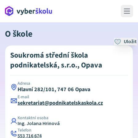
Open 
O škole
Uložit
Soukromá střední škola
podnikatelská, s.r.o., Opava
Adresa
Hlavní 282/101, 747 06 Opava
E-mail
sekretariat@podnikatelskaskola.cz
Kontaktní osoba
Ing. Jolana Hrinová
Telefon
553 716 674