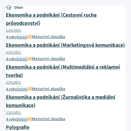
Obor
Ekonomika a podnikání (Cestovní rucha
průvodcovství)
6341M01
Maturitní zkouška
4 roky
Denní
Ekonomika a podnikání (Marketingová komunikace)
6341M01
Maturitní zkouška
4 roky
Denní
Ekonomika a podnikání (Multimediální a reklamní
tvorba)
6341M01
Maturitní zkouška
4 roky
Denní
Ekonomika a podnikání (Žurnalistika a mediální
komunikace)
6341M01
Maturitní zkouška
4 roky
Denní
Polygrafie