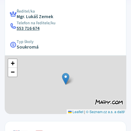
Ředitel/ka
Mgr. Lukáš Zemek
Telefon na ředitele/ku
553 716 674
Typ školy
Soukromá
+
−
Leaflet
|
© Seznam.cz a.s. a další