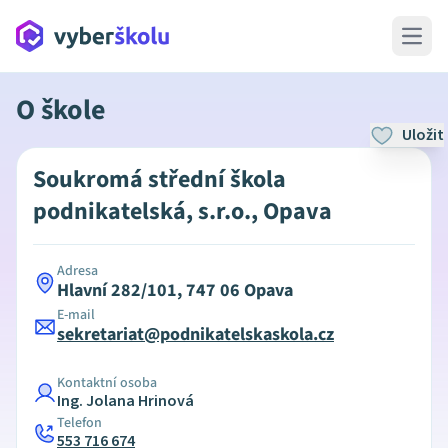
Open 
O škole
Uložit
Soukromá střední škola
podnikatelská, s.r.o., Opava
Adresa
Hlavní 282/101, 747 06 Opava
E-mail
sekretariat@podnikatelskaskola.cz
Kontaktní osoba
Ing. Jolana Hrinová
Telefon
553 716 674