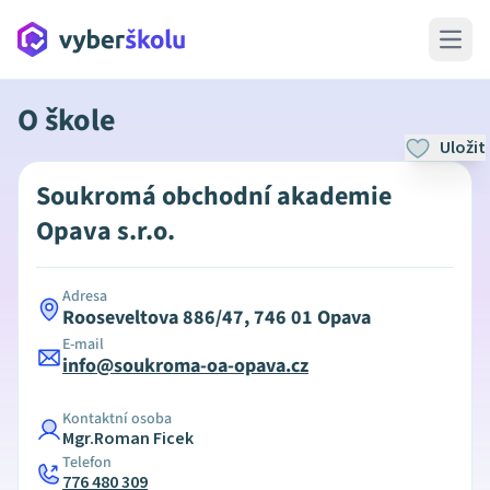
Open 
O škole
Uložit
Soukromá obchodní akademie
Opava s.r.o.
Adresa
Rooseveltova 886/47, 746 01 Opava
E-mail
info@soukroma-oa-opava.cz
Kontaktní osoba
Mgr.Roman Ficek
Telefon
776 480 309