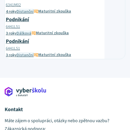
6341M02
Maturitní zkouška
4 roky
Distanční
Podnikání
6441L51
Maturitní zkouška
3 roky
Dálková
Podnikání
6441L51
Maturitní zkouška
3 roky
Distanční
Kontakt
Máte zájem o spolupráci, otázky nebo zpětnou vazbu?
Zákaznická podpora: