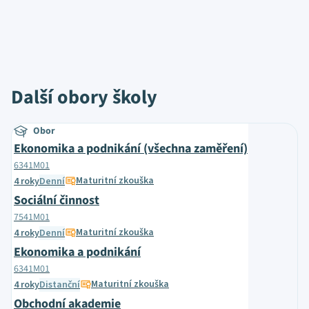
Další obory školy
Obor
Ekonomika a podnikání (všechna zaměření)
6341M01
Maturitní zkouška
4 roky
Denní
Sociální činnost
7541M01
Maturitní zkouška
4 roky
Denní
Ekonomika a podnikání
6341M01
Maturitní zkouška
4 roky
Distanční
Obchodní akademie