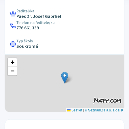
Ředitel/ka
PaedDr. Josef Gabrhel
Telefon na ředitele/ku
776 661 339
Typ školy
Soukromá
+
−
Leaflet
|
© Seznam.cz a.s. a další