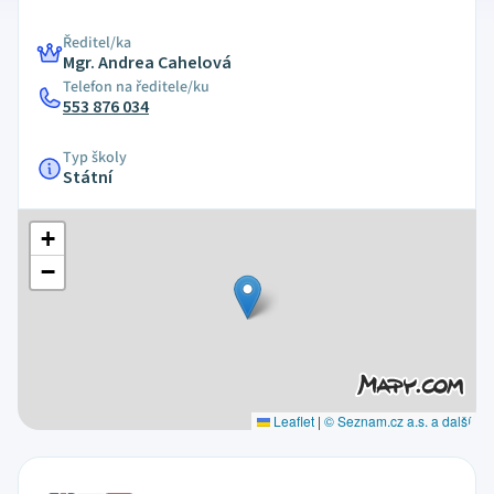
Ředitel/ka
Mgr. Andrea Cahelová
Telefon na ředitele/ku
553 876 034
Typ školy
Státní
+
−
Leaflet
|
© Seznam.cz a.s. a další