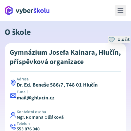
Open 
O škole
Uložit
Gymnázium Josefa Kainara, Hlučín,
příspěvková organizace
Adresa
Dr. Ed. Beneše 586/7, 748 01 Hlučín
E-mail
mail@ghlucin.cz
Kontaktní osoba
Mgr. Romana Olšáková
Telefon
553 876 048