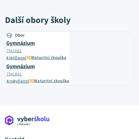
Další obory školy
Obor
Gymnázium
7941K61
Maturitní zkouška
6 let
Denní
Gymnázium
7941K41
Maturitní zkouška
4 roky
Denní