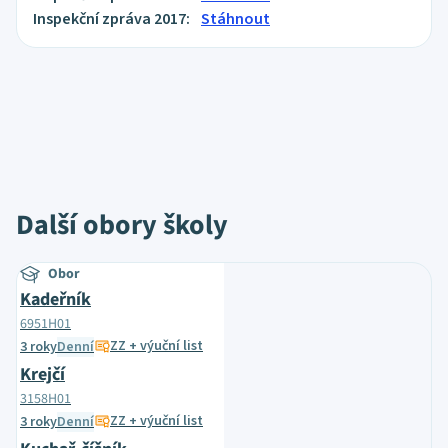
Inspekční zpráva 2017:
Stáhnout
Další obory školy
Obor
Kadeřník
6951H01
ZZ + výuční list
3 roky
Denní
Krejčí
3158H01
ZZ + výuční list
3 roky
Denní