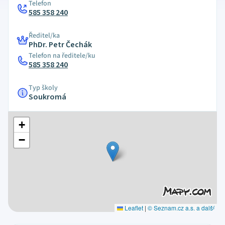
Telefon
585 358 240
Ředitel/ka
PhDr. Petr Čechák
Telefon na ředitele/ku
585 358 240
Typ školy
Soukromá
+
−
Leaflet
|
© Seznam.cz a.s. a další