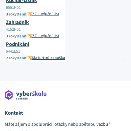
Kuchař-číšník
6551H01
ZZ + výuční list
3 roky
Denní
Zahradník
4152H01
ZZ + výuční list
3 roky
Denní
Podnikání
6441L51
Maturitní zkouška
2 roky
Denní
Kontakt
Máte zájem o spolupráci, otázky nebo zpětnou vazbu?