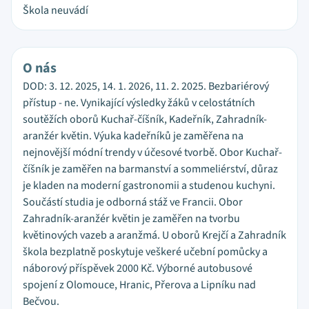
Škola neuvádí
O nás
DOD: 3. 12. 2025, 14. 1. 2026, 11. 2. 2025. Bezbariérový
přístup - ne. Vynikající výsledky žáků v celostátních
soutěžích oborů Kuchař-číšník, Kadeřník, Zahradník-
aranžér květin. Výuka kadeřníků je zaměřena na
nejnovější módní trendy v účesové tvorbě. Obor Kuchař-
číšník je zaměřen na barmanství a sommeliérství, důraz
je kladen na moderní gastronomii a studenou kuchyni.
Součástí studia je odborná stáž ve Francii. Obor
Zahradník-aranžér květin je zaměřen na tvorbu
květinových vazeb a aranžmá. U oborů Krejčí a Zahradník
škola bezplatně poskytuje veškeré učební pomůcky a
náborový příspěvek 2000 Kč. Výborné autobusové
spojení z Olomouce, Hranic, Přerova a Lipníku nad
Bečvou.