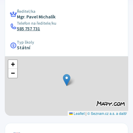
Ředitel/ka
Mgr. Pavel Michalík
Telefon na ředitele/ku
585 757 731
Typ školy
Státní
+
−
Leaflet
|
© Seznam.cz a.s. a další