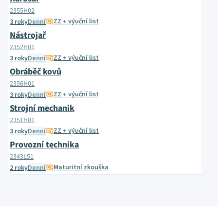
2355H02
ZZ + výuční list
3 roky
Denní
Nástrojař
2352H01
ZZ + výuční list
3 roky
Denní
Obráběč kovů
2356H01
ZZ + výuční list
3 roky
Denní
Strojní mechanik
2351H01
ZZ + výuční list
3 roky
Denní
Provozní technika
2343L51
Maturitní zkouška
2 roky
Denní