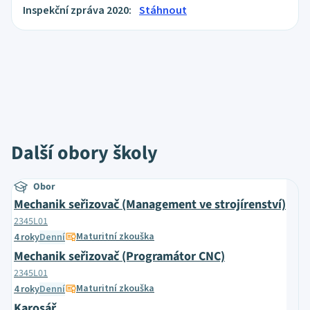
Inspekční zpráva 2020:
Stáhnout
Další obory školy
Obor
Mechanik seřizovač (Management ve strojírenství)
2345L01
Maturitní zkouška
4 roky
Denní
Mechanik seřizovač (Programátor CNC)
2345L01
Maturitní zkouška
4 roky
Denní
Karosář