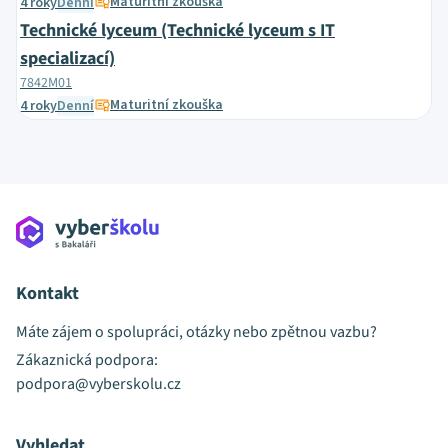
Maturitní zkouška
4 roky
Denní
Technické lyceum (Technické lyceum s IT
specializací)
7842M01
Maturitní zkouška
4 roky
Denní
Kontakt
Máte zájem o spolupráci, otázky nebo zpětnou vazbu?
Zákaznická podpora:
podpora@vyberskolu.cz
Vyhledat