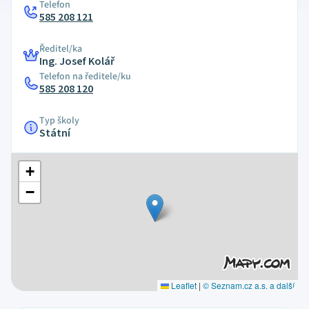
Telefon
585 208 121
Ředitel/ka
Ing. Josef Kolář
Telefon na ředitele/ku
585 208 120
Typ školy
Státní
+
−
Leaflet
|
© Seznam.cz a.s. a další