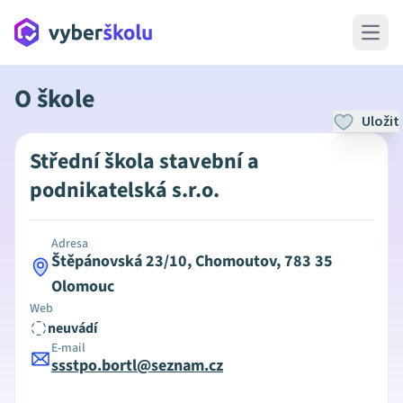
Open 
O škole
Uložit
Střední škola stavební a
podnikatelská s.r.o.
Adresa
Štěpánovská 23/10, Chomoutov, 783 35
Olomouc
Web
neuvádí
E-mail
ssstpo.bortl@seznam.cz