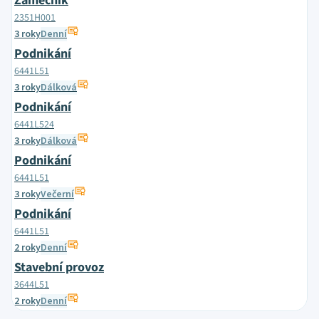
Zámečník
2351H001
3 roky
Denní
Podnikání
6441L51
3 roky
Dálková
Podnikání
6441L524
3 roky
Dálková
Podnikání
6441L51
3 roky
Večerní
Podnikání
6441L51
2 roky
Denní
Stavební provoz
3644L51
2 roky
Denní