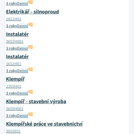
3 roky
Denní
Elektrikář - silnoproud
2651H02
3 roky
Denní
Instalatér
3652H001
3 roky
Denní
Instalatér
3652H01
3 roky
Denní
Klempíř
2355H01
3 roky
Denní
Klempíř - stavební výroba
3655H001
3 roky
Denní
Klempířské práce ve stavebnictví
3655E01