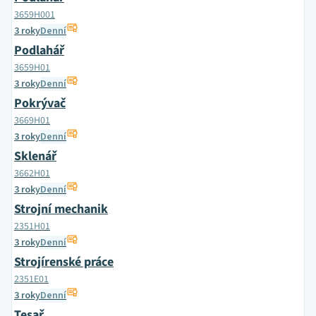
3659H001
3 roky
Denní
Podlahář
3659H01
3 roky
Denní
Pokrývač
3669H01
3 roky
Denní
Sklenář
3662H01
3 roky
Denní
Strojní mechanik
2351H01
3 roky
Denní
Strojírenské práce
2351E01
3 roky
Denní
Tesař