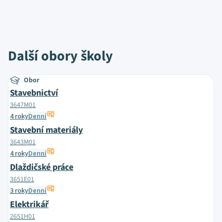
Další obory školy
Obor
Stavebnictví
3647M01
4 roky
Denní
Stavební materiály
3643M01
4 roky
Denní
Dlaždičské práce
3651E01
3 roky
Denní
Elektrikář
2651H01