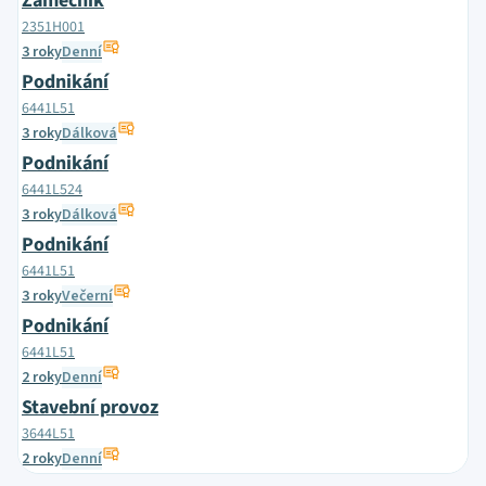
Zámečník
2351H001
3 roky
Denní
Podnikání
6441L51
3 roky
Dálková
Podnikání
6441L524
3 roky
Dálková
Podnikání
6441L51
3 roky
Večerní
Podnikání
6441L51
2 roky
Denní
Stavební provoz
3644L51
2 roky
Denní