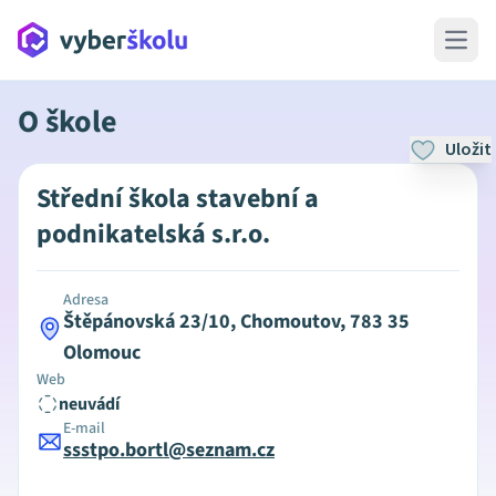
Open 
O škole
Uložit
Střední škola stavební a
podnikatelská s.r.o.
Adresa
Štěpánovská 23/10, Chomoutov, 783 35
Olomouc
Web
neuvádí
E-mail
ssstpo.bortl@seznam.cz