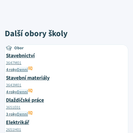
Další obory školy
Obor
Stavebnictví
3647M01
4 roky
Denní
Stavební materiály
3643M01
4 roky
Denní
Dlaždičské práce
3651E01
3 roky
Denní
Elektrikář
2651H01