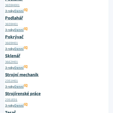
3659H001
3 roky
Denní
Podlahář
3659H01
3 roky
Denní
Pokrývač
3669H01
3 roky
Denní
Sklenář
3662H01
3 roky
Denní
Strojní mechanik
2351H01
3 roky
Denní
Strojírenské práce
2351E01
3 roky
Denní
Tesař