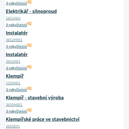
3 roky
Denní
Elektrikář - silnoproud
2651H02
3 roky
Denní
Instalatér
3652H001
3 roky
Denní
Instalatér
3652H01
3 roky
Denní
Klempíř
2355H01
3 roky
Denní
Klempíř - stavební výroba
3655H001
3 roky
Denní
Klempířské práce ve stavebnictví
3655E01