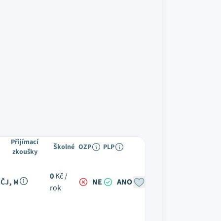
Přijímací
Školné
OZP
PLP
zkoušky
0
Kč /
ČJ, M
NE
ANO
rok