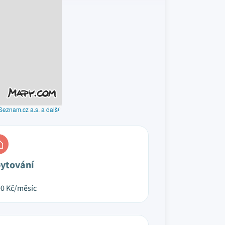
Seznam.cz a.s. a další
ytování
00
Kč/měsíc