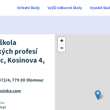
Střední školy
Vyšší odborné školy
Vysoké ško
 škola
+
−
kých profesí
, Kosinova 4,
872/4, 779 00 Olomouc
osinka.com
oba
Kryl