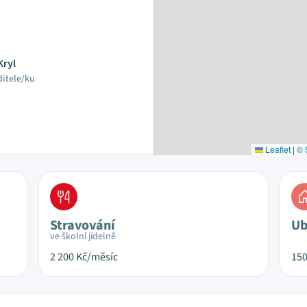
Kryl
ditele/ku
Leaflet
|
© 
Stravování
Ub
ve školní jídelně
2 200
Kč/měsíc
15