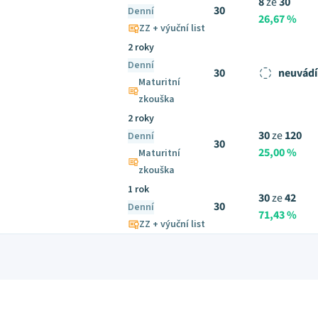
8
ze
30
30
Denní
26,67 %
ZZ + výuční list
2 roky
Denní
30
neuvádí
Maturitní
zkouška
2 roky
30
ze
120
Denní
30
25,00 %
Maturitní
zkouška
1 rok
30
ze
42
30
Denní
71,43 %
ZZ + výuční list