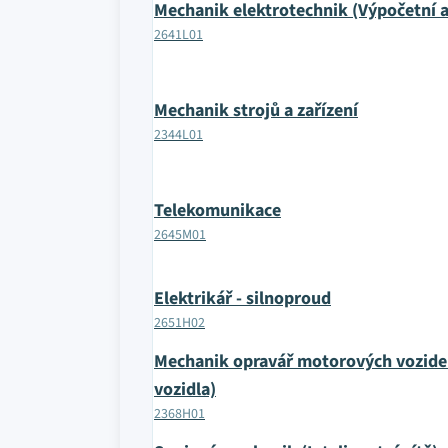
Mechanik elektrotechnik (Výpočetní a
2641L01
Mechanik strojů a zařízení
2344L01
Telekomunikace
2645M01
Elektrikář - silnoproud
2651H02
Mechanik opravář motorových vozidel 
vozidla)
2368H01