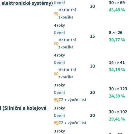
 elektronické systémy)
30
ze
69
Denní
30
43,48 %
Maturitní
zkouška
4 roky
8
ze
26
Denní
15
30,77 %
Maturitní
zkouška
4 roky
14
ze
41
Denní
30
34,15 %
Maturitní
zkouška
3 roky
30
ze
123
30
Denní
24,39 %
ZZ + výuční list
(Silniční a kolejová
3 roky
30
ze
102
30
Denní
29,41 %
ZZ + výuční list
3 roky