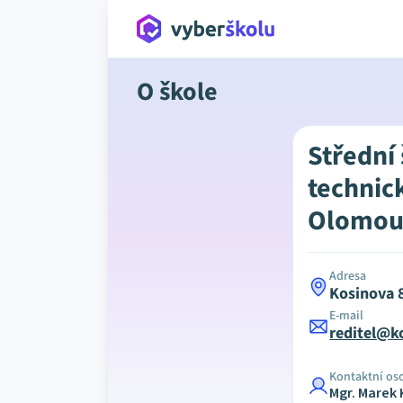
O škole
Střední
technic
Olomouc
Adresa
Kosinova 
E-mail
reditel@k
Kontaktní os
Mgr. Marek 