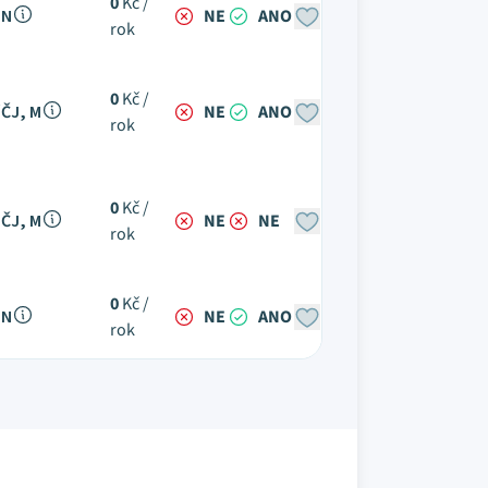
0
Kč /
N
NE
ANO
rok
0
Kč /
ČJ, M
NE
ANO
rok
0
Kč /
ČJ, M
NE
NE
rok
0
Kč /
N
NE
ANO
rok