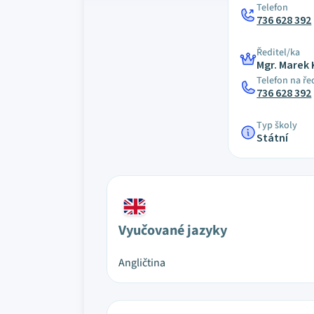
Telefon
736 628 392
Ředitel/ka
Mgr. Marek 
Telefon na ře
736 628 392
Typ školy
Státní
Vyučované jazyky
Angličtina