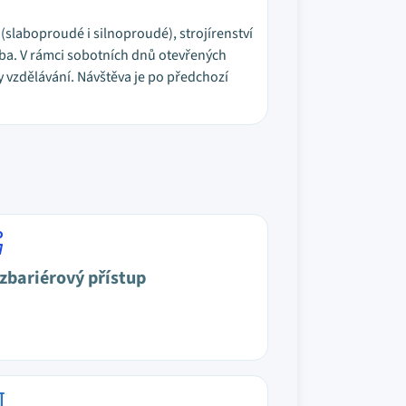
 (slaboproudé i silnoproudé), strojírenství
avba. V rámci sobotních dnů otevřených
 vzdělávání. Návštěva je po předchozí
zbariérový přístup