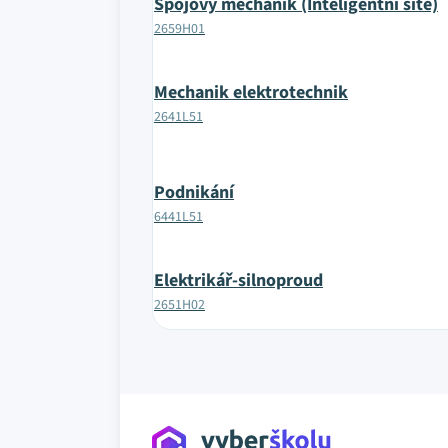
Spojový mechanik (Inteligentní sítě)
2659H01
Mechanik elektrotechnik
2641L51
Podnikání
6441L51
Elektrikář-silnoproud
2651H02