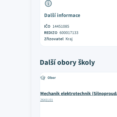
Další informace
IČO
14451085
REDIZO
600017133
Zřizovatel
Kraj
Další obory školy
Obor
Mechanik elektrotechnik (Silnoproudá
2641L01