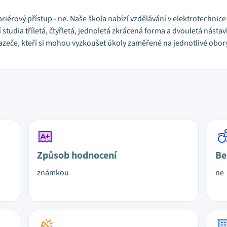
bariérový přístup - ne. Naše škola nabízí vzdělávání v elektrotechnice
 studia tříletá, čtyřletá, jednoletá zkrácená forma a dvouletá nást
zeče, kteří si mohou vyzkoušet úkoly zaměřené na jednotlivé obory
Způsob hodnocení
Be
známkou
ne