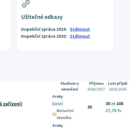
Užitečné odkazy
Inspekční zpráva 2024:
Stáhnout
Inspekční zpráva 2020:
Stáhnout
Studium a
Přijmou
Loni přijali
ukončení
2026/2027
2025/2026
4 roky
 zařízení)
30
ze
108
Denní
30
27,78 %
Maturitní
zkouška
4 roky