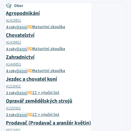
Obor
Agropodnikání
4141M01
Maturitní zkouška
4 roky
Denní
Chovatelství
4143M02
Maturitní zkouška
4 roky
Denní
Zahradnictví
4144M01
Maturitní zkouška
4 roky
Denní
Jezdec a chovatel koní
4153H02
ZZ + výuční list
3 roky
Denní
Opravář zemědělských strojů
4155H01
ZZ + výuční list
3 roky
Denní
Prodavač (Prodavač a aranžér květin)
6651H01