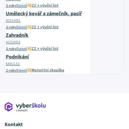
ZZ + výuční list
3 roky
Denní
Umělecký kovář a zámečník, pasíř
8251H01
ZZ + výuční list
3 roky
Denní
Zahradník
4152H01
ZZ + výuční list
3 roky
Denní
Podnikání
6441L51
Maturitní zkouška
2 roky
Denní
Kontakt