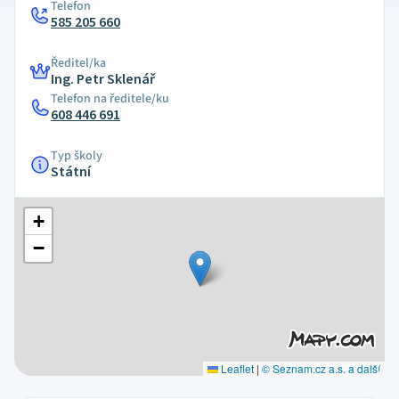
Telefon
585 205 660
Ředitel/ka
Ing. Petr Sklenář
Telefon na ředitele/ku
608 446 691
Typ školy
Státní
+
−
Leaflet
|
© Seznam.cz a.s. a další