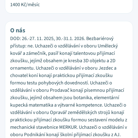
1400
Kč/měsíc
O nás
DOD: 26.-27. 11. 2025, 30.-31.1. 2026. Bezbariérový
přístup: ne. Uchazeči o vzdělávání v oboru Umělecký
kovář a zámečník, pasíř konají talentovou přijímací
zkoušku, jejímž obsahem je kresba 3D objektu a 2D
ornamentu. Uchazeči o vzdělávání v oboru Jezdec a
chovatel koní konají praktickou přijímací zkoušku
formou testu pohybových dovedností. Uchazeči o
vzdělávání v oboru Prodavač konají písemnou přijímací
zkoušku, jejímž obsahem jsou botanika, elementární
kupecká matematika a výtvarné kompetence. Uchazeči o
vzdělávání v oboru Opravář zemědělských strojů konají
praktickou přijímací zkoušku formou sestavení modelu z
mechanické stavebnice MERKUR. Uchazeči o vzdělávání v
oboru Podnikání konají školní přijímací zkoušku z AJ.