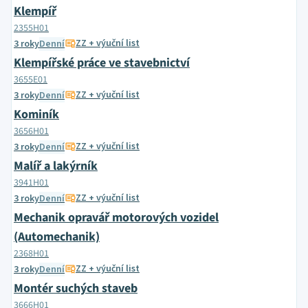
Klempíř
2355H01
ZZ + výuční list
3 roky
Denní
Klempířské práce ve stavebnictví
3655E01
ZZ + výuční list
3 roky
Denní
Kominík
3656H01
ZZ + výuční list
3 roky
Denní
Malíř a lakýrník
3941H01
ZZ + výuční list
3 roky
Denní
Mechanik opravář motorových vozidel
(Automechanik)
2368H01
ZZ + výuční list
3 roky
Denní
Montér suchých staveb
3666H01