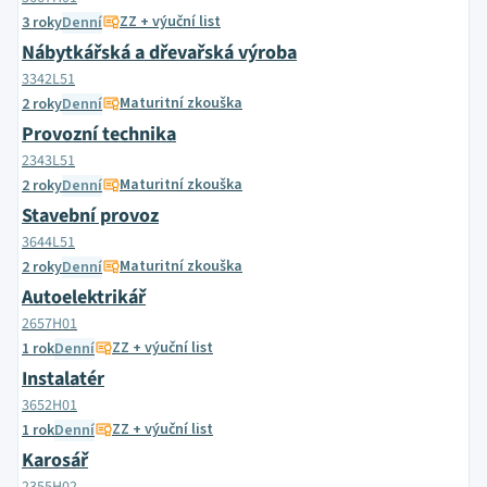
ZZ + výuční list
3 roky
Denní
Nábytkářská a dřevařská výroba
3342L51
Maturitní zkouška
2 roky
Denní
Provozní technika
2343L51
Maturitní zkouška
2 roky
Denní
Stavební provoz
3644L51
Maturitní zkouška
2 roky
Denní
Autoelektrikář
2657H01
ZZ + výuční list
1 rok
Denní
Instalatér
3652H01
ZZ + výuční list
1 rok
Denní
Karosář