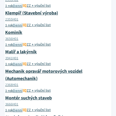
2355H02
ZZ + výuční list
1 rok
Denní
Klempíř (Stavební výroba)
2355H01
ZZ + výuční list
1 rok
Denní
Kominík
3656H01
ZZ + výuční list
1 rok
Denní
Malíř a lakýrník
3941H01
ZZ + výuční list
1 rok
Denní
Mechanik opravář motorových vozidel
(Automechanik)
2368H01
ZZ + výuční list
1 rok
Denní
Montér suchých staveb
3666H01
ZZ + výuční list
1 rok
Denní