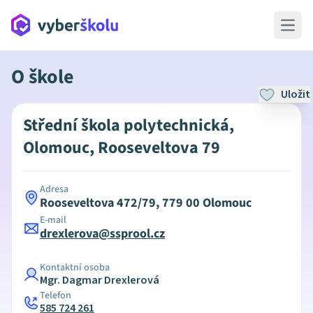
Open 
O škole
Uložit
Střední škola polytechnická,
Olomouc, Rooseveltova 79
Adresa
Rooseveltova 472/79, 779 00 Olomouc
E-mail
drexlerova@ssprool.cz
Kontaktní osoba
Mgr. Dagmar Drexlerová
Telefon
585 724 261