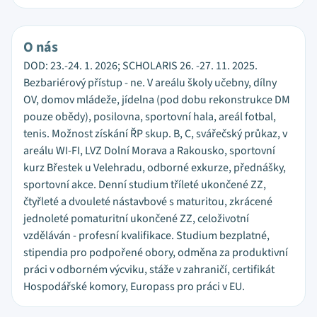
O nás
DOD: 23.-24. 1. 2026; SCHOLARIS 26. -27. 11. 2025.
Bezbariérový přístup - ne. V areálu školy učebny, dílny
OV, domov mládeže, jídelna (pod dobu rekonstrukce DM
pouze obědy), posilovna, sportovní hala, areál fotbal,
tenis. Možnost získání ŘP skup. B, C, svářečský průkaz, v
areálu WI-FI, LVZ Dolní Morava a Rakousko, sportovní
kurz Břestek u Velehradu, odborné exkurze, přednášky,
sportovní akce. Denní studium tříleté ukončené ZZ,
čtyřleté a dvouleté nástavbové s maturitou, zkrácené
jednoleté pomaturitní ukončené ZZ, celoživotní
vzděláván - profesní kvalifikace. Studium bezplatné,
stipendia pro podpořené obory, odměna za produktivní
práci v odborném výcviku, stáže v zahraničí, certifikát
Hospodářské komory, Europass pro práci v EU.