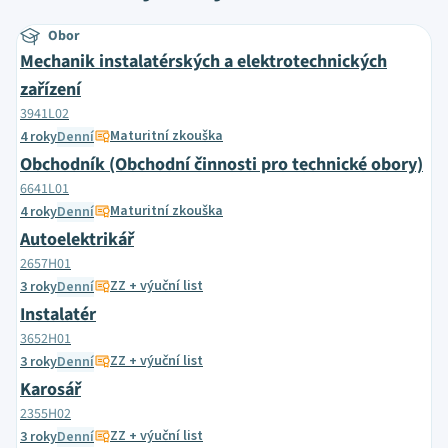
Obor
Mechanik instalatérských a elektrotechnických
zařízení
3941L02
Maturitní zkouška
4 roky
Denní
Obchodník (Obchodní činnosti pro technické obory)
6641L01
Maturitní zkouška
4 roky
Denní
Autoelektrikář
2657H01
ZZ + výuční list
3 roky
Denní
Instalatér
3652H01
ZZ + výuční list
3 roky
Denní
Karosář
2355H02
ZZ + výuční list
3 roky
Denní