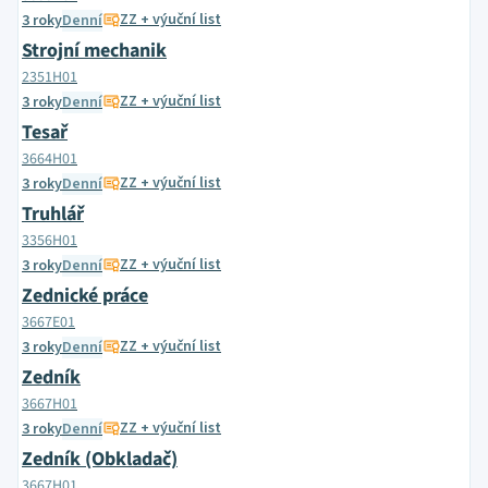
ZZ + výuční list
3 roky
Denní
Strojní mechanik
2351H01
ZZ + výuční list
3 roky
Denní
Tesař
3664H01
ZZ + výuční list
3 roky
Denní
Truhlář
3356H01
ZZ + výuční list
3 roky
Denní
Zednické práce
3667E01
ZZ + výuční list
3 roky
Denní
Zedník
3667H01
ZZ + výuční list
3 roky
Denní
Zedník (Obkladač)
3667H01