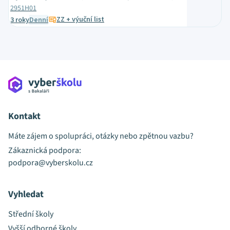
2951H01
ZZ + výuční list
3 roky
Denní
Kontakt
Máte zájem o spolupráci, otázky nebo zpětnou vazbu?
Zákaznická podpora:
podpora@vyberskolu.cz
Vyhledat
Střední školy
Vyšší odborné školy