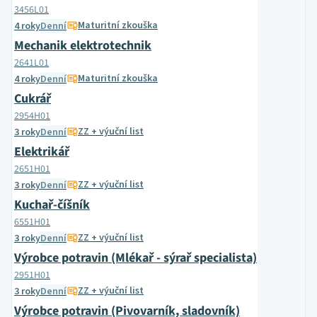
3456L01
Maturitní zkouška
4 roky
Denní
Mechanik elektrotechnik
2641L01
Maturitní zkouška
4 roky
Denní
Cukrář
2954H01
ZZ + výuční list
3 roky
Denní
Elektrikář
2651H01
ZZ + výuční list
3 roky
Denní
Kuchař-číšník
6551H01
ZZ + výuční list
3 roky
Denní
Výrobce potravin (Mlékař - sýrař specialista)
2951H01
ZZ + výuční list
3 roky
Denní
Výrobce potravin (Pivovarník, sladovník)