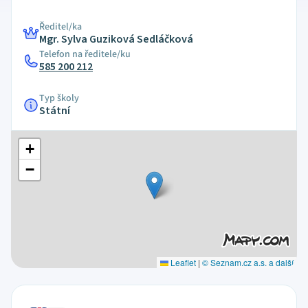
Ředitel/ka
Mgr. Sylva Guziková Sedláčková
Telefon na ředitele/ku
585 200 212
Typ školy
Státní
+
−
Leaflet
|
© Seznam.cz a.s. a další