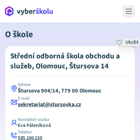
Open 
O škole
Uložit
Střední odborná škola obchodu a
služeb, Olomouc, Štursova 14
Adresa
Štursova 904/14, 779 00 Olomouc
E-mail
sekretariat@stursovka.cz
Kontaktní osoba
Eva Páleníková
Telefon
585 200 230