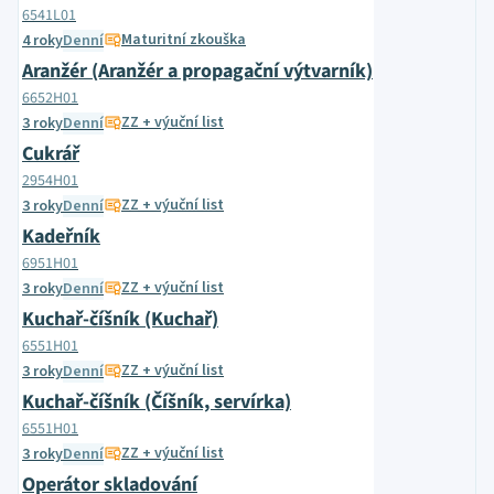
6541L01
Maturitní zkouška
4 roky
Denní
Aranžér (Aranžér a propagační výtvarník)
6652H01
ZZ + výuční list
3 roky
Denní
Cukrář
2954H01
ZZ + výuční list
3 roky
Denní
Kadeřník
6951H01
ZZ + výuční list
3 roky
Denní
Kuchař-číšník (Kuchař)
6551H01
ZZ + výuční list
3 roky
Denní
Kuchař-číšník (Číšník, servírka)
6551H01
ZZ + výuční list
3 roky
Denní
Operátor skladování