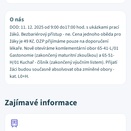
O nás
DOD: 11. 12. 2025 od 9:00 do17:00 hod. s ukázkami prací
žáků. Bezbariérový přístup - ne. Cena jednoho oběda pro
žáky je 49 Kč. OZP přijímáme pouze na doporučení
lékaře. Nově otevíráme komlementární obor 65-41-L/01
Gastonomie (zakončený maturitní zkouškou) a 65-51-
H/01 Kuchař - číšník (zakončený výučním listem). Přijatí
žáci budou současně absolvovat oba zmíněné obory -
kat. L0+H.
Zajímavé informace