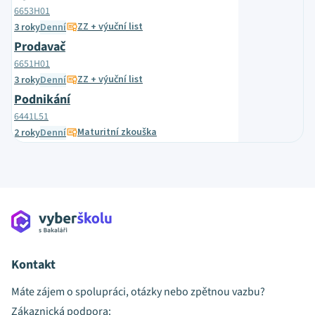
6653H01
ZZ + výuční list
3 roky
Denní
Prodavač
6651H01
ZZ + výuční list
3 roky
Denní
Podnikání
6441L51
Maturitní zkouška
2 roky
Denní
Kontakt
Máte zájem o spolupráci, otázky nebo zpětnou vazbu?
Zákaznická podpora: