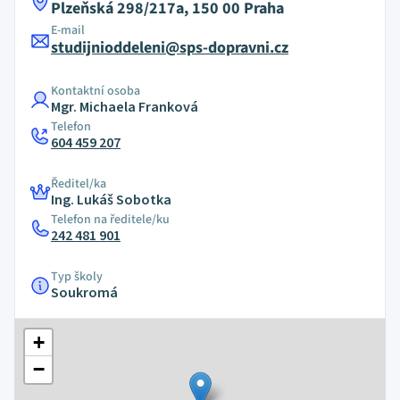
Plzeňská 298/217a, 150 00 Praha
E-mail
studijnioddeleni@sps-dopravni.cz
Kontaktní osoba
Mgr. Michaela Franková
Telefon
604 459 207
Ředitel/ka
Ing. Lukáš Sobotka
Telefon na ředitele/ku
242 481 901
Typ školy
Soukromá
+
−