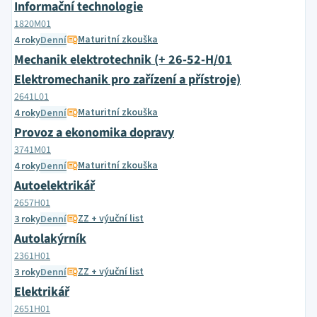
Informační technologie
1820M01
Maturitní zkouška
4 roky
Denní
Mechanik elektrotechnik (+ 26-52-H/01
Elektromechanik pro zařízení a přístroje)
2641L01
Maturitní zkouška
4 roky
Denní
Provoz a ekonomika dopravy
3741M01
Maturitní zkouška
4 roky
Denní
Autoelektrikář
2657H01
ZZ + výuční list
3 roky
Denní
Autolakýrník
2361H01
ZZ + výuční list
3 roky
Denní
Elektrikář
2651H01