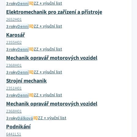
ZZ + výuční list
3 roky
Denní
Elektromechanik pro zařízení a přístroje
2652H01
ZZ + výuční list
3 roky
Denní
Karosář
2355H02
ZZ + výuční list
3 roky
Denní
Mechanik opravář motorových vozidel
2368H01
ZZ + výuční list
3 roky
Denní
Strojní mechanik
2351H01
ZZ + výuční list
3 roky
Denní
Mechanik opravář motorových vozidel
2368H01
ZZ + výuční list
3 roky
Dálková
Podnikání
6441L51