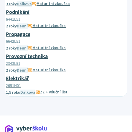
Maturitní zkouška
3 roky
Dálková
Podnikání
6441L51
Maturitní zkouška
2 roky
Denní
Propagace
6642L51
Maturitní zkouška
2 roky
Denní
Provozní technika
2343L51
Maturitní zkouška
2 roky
Denní
Elektrikář
2651H01
ZZ + výuční list
1,5 roku
Dálková