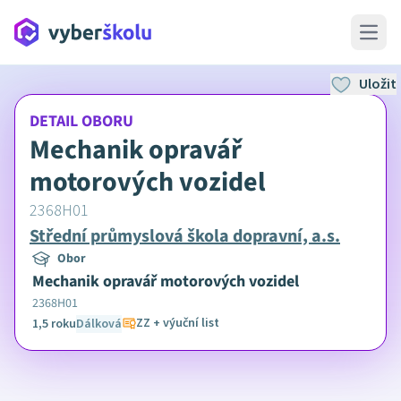
Open 
Uložit
DETAIL OBORU
Mechanik opravář
motorových vozidel
2368H01
Střední průmyslová škola dopravní, a.s.
Obor
Mechanik opravář motorových vozidel
2368H01
ZZ + výuční list
1,5 roku
Dálková