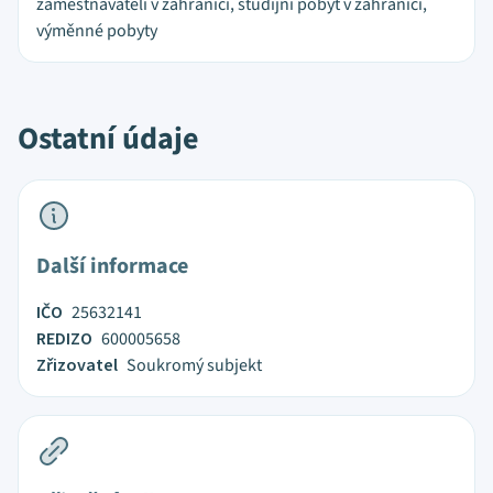
zaměstnavateli v zahraničí, studijní pobyt v zahraničí,
výměnné pobyty
Ostatní údaje
Další informace
IČO
25632141
REDIZO
600005658
Zřizovatel
Soukromý subjekt