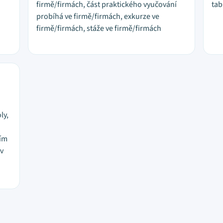
firmě/firmách, část praktického vyučování
tab
probíhá ve firmě/firmách, exkurze ve
firmě/firmách, stáže ve firmě/firmách
ly,
ním
 v