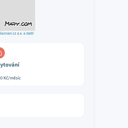
Seznam.cz a.s. a další
ytování
00
Kč/měsíc