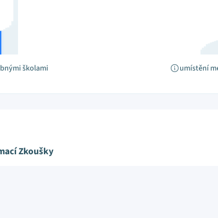
obnými školami
umístění m
ímací Zkoušky