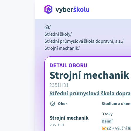
/
Střední školy
/
Střední průmyslová škola dopravní, a.s.
/
Strojní mechanik
/
DETAIL OBORU
Strojní mechanik
2351H01
Střední průmyslová škola doprav
Obor
Studium a ukon
3 roky
Strojní mechanik
Denní
2351H01
ZZ + výuční li