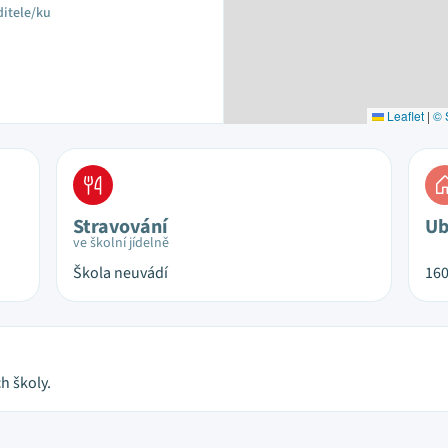
ditele/ku
Leaflet
|
© 
Stravování
Ub
ve školní jídelně
Škola neuvádí
16
h školy.