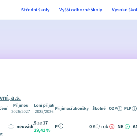
Střední školy
Vyšší odborné školy
Vysoké ško
ní, a.s.
Přijmou
Loni přijali
čení
Přijímací zkoušky
Školné
OZP
PLP
2026/2027
2025/2026
5
ze
17
neuvádí
P
0
Kč / rok
NE
A
29,41 %
st