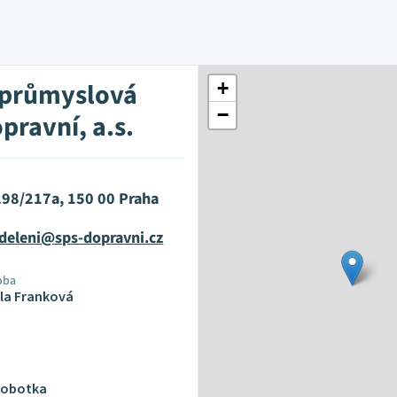
 průmyslová
+
−
pravní, a.s.
298/217a, 150 00 Praha
ddeleni@sps-dopravni.cz
oba
ela Franková
 Sobotka