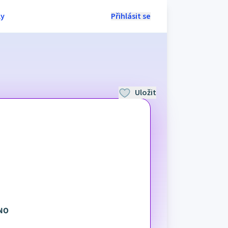
ly
Přihlásit se
Uložit
NO