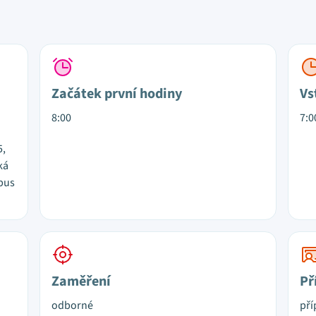
Začátek první hodiny
Vs
8:00
7:0
5,
ká
 bus
Zaměření
Př
odborné
pří