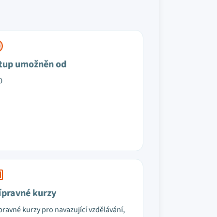
tup umožněn od
0
ípravné kurzy
pravné kurzy pro navazující vzdělávání,