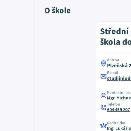
O škole
Střední
škola do
Adresa
Plzeňská 
E-mail
studijnio
Kontaktní os
Mgr. Micha
Telefon
604 459 207
Ředitel/ka
Ing. Lukáš