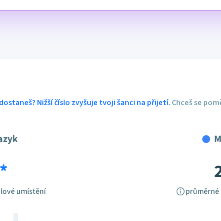
dostaneš? Nižší číslo zvyšuje tvoji šanci na přijetí.
Chceš se pomě
azyk
M
*
lové umístění
průměrné 