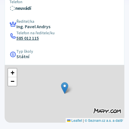
Telefon
neuvádí
Ředitel/ka
Ing. Pavel Andrys
Telefon na ředitele/ku
585 012 115
Typ školy
Státní
+
−
Leaflet
|
© Seznam.cz a.s. a další