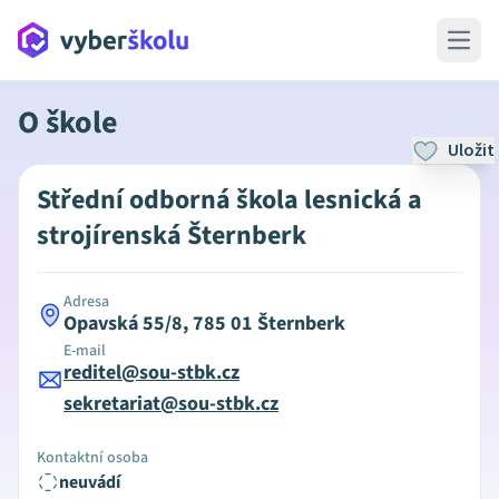
Open 
O škole
Uložit
Střední odborná škola lesnická a
strojírenská Šternberk
Adresa
Opavská 55/8, 785 01 Šternberk
E-mail
reditel@sou-stbk.cz
sekretariat@sou-stbk.cz
Kontaktní osoba
neuvádí