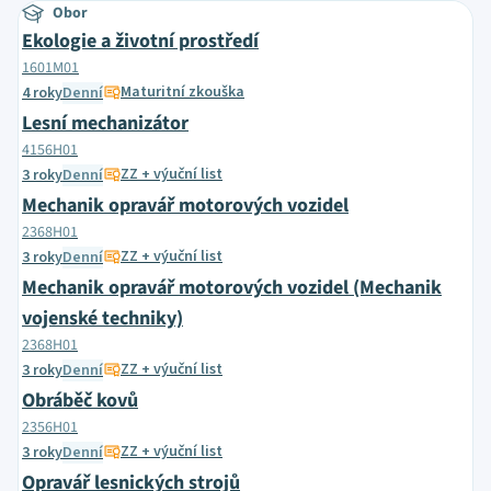
Obor
Ekologie a životní prostředí
1601M01
Maturitní zkouška
4 roky
Denní
Lesní mechanizátor
4156H01
ZZ + výuční list
3 roky
Denní
Mechanik opravář motorových vozidel
2368H01
ZZ + výuční list
3 roky
Denní
Mechanik opravář motorových vozidel (Mechanik
vojenské techniky)
2368H01
ZZ + výuční list
3 roky
Denní
Obráběč kovů
2356H01
ZZ + výuční list
3 roky
Denní
Opravář lesnických strojů