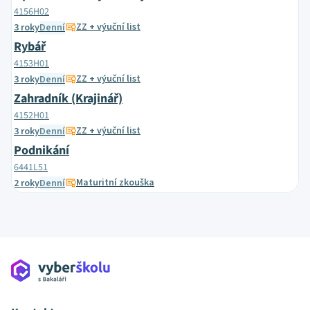
4156H02
ZZ + výuční list
3 roky
Denní
Rybář
4153H01
ZZ + výuční list
3 roky
Denní
Zahradník (Krajinář)
4152H01
ZZ + výuční list
3 roky
Denní
Podnikání
6441L51
Maturitní zkouška
2 roky
Denní