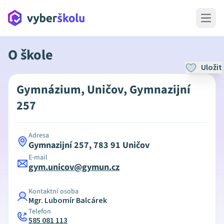
Open 
O škole
Uložit
Gymnázium, Uničov, Gymnazijní
257
Adresa
Gymnazijní 257, 783 91 Uničov
E-mail
gym.unicov@gymun.cz
Kontaktní osoba
Mgr. Lubomír Balcárek
Telefon
585 081 113