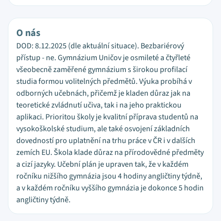
O nás
DOD: 8.12.2025 (dle aktuální situace). Bezbariérový
přístup - ne. Gymnázium Uničov je osmileté a čtyřleté
všeobecně zaměřené gymnázium s širokou profilací
studia formou volitelných předmětů. Výuka probíhá v
odborných učebnách, přičemž je kladen důraz jak na
teoretické zvládnutí učiva, tak i na jeho praktickou
aplikaci. Prioritou školy je kvalitní příprava studentů na
vysokoškolské studium, ale také osvojení základních
dovedností pro uplatnění na trhu práce v ČR i v dalších
zemích EU. Škola klade důraz na přírodovědné předměty
a cizí jazyky. Učební plán je upraven tak, že v každém
ročníku nižšího gymnázia jsou 4 hodiny angličtiny týdně,
a v každém ročníku vyššího gymnázia je dokonce 5 hodin
angličtiny týdně.