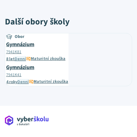
Další obory školy
Obor
Gymnázium
7941K81
Maturitní zkouška
8 let
Denní
Gymnázium
7941K41
Maturitní zkouška
4 roky
Denní