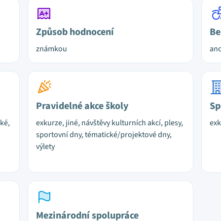
Způsob hodnocení
Be
známkou
ano
Pravidelné akce školy
Sp
cké,
exkurze, jiné, návštěvy kulturních akcí, plesy,
exk
sportovní dny, tématické/projektové dny,
výlety
Mezinárodní spolupráce