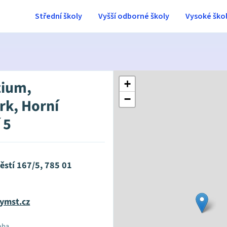
Střední školy
Vyšší odborné školy
Vysoké ško
ium,
+
−
rk, Horní
 5
ěstí 167/5, 785 01
ymst.cz
oba