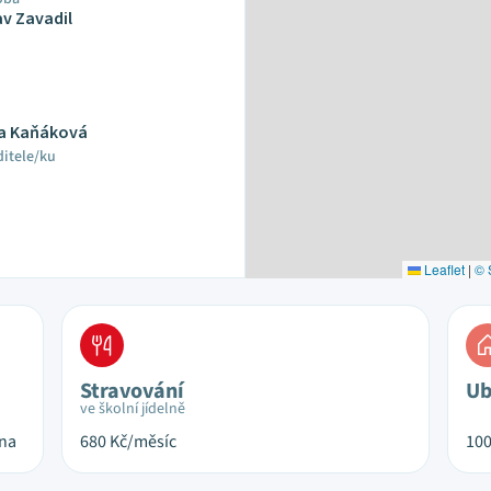
av Zavadil
a Kaňáková
ditele/ku
Leaflet
|
© 
Stravování
Ub
ve školní jídelně
ina
680
Kč/měsíc
10