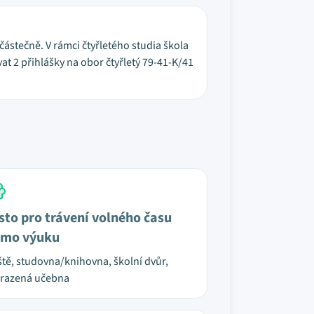
 částečně. V rámci čtyřletého studia škola
at 2 přihlášky na obor čtyřletý 79-41-K/41
sto pro trávení volného času
mo výuku
ště, studovna/knihovna, školní dvůr,
razená učebna