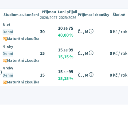
Přijmou
Loni přijali
Studium a ukončení
Přijímací zkoušky
Školné
2026/2027
2025/2026
8 let
30
ze
75
30
ČJ, M
0
Kč / rok
Denní
40,00 %
Maturitní zkouška
4 roky
15
ze
99
15
ČJ, M
0
Kč / rok
Denní
15,15 %
Maturitní zkouška
4 roky
)
15
ze
99
15
ČJ, M
0
Kč / rok
Denní
15,15 %
Maturitní zkouška