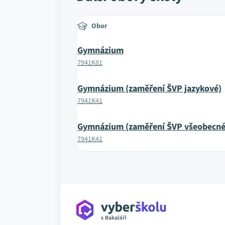
Obor
Gymnázium
7941K81
Gymnázium (zaměření ŠVP jazykové)
7941K41
Gymnázium (zaměření ŠVP všeobecné
7941K41