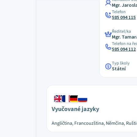
Mgr. Jarosl
Telefon
585 094 115
Ředitel/ka
Mgr. Tamar
Telefon na ře
585 094 112
Typ školy
Státní
Vyučované jazyky
Angličtina, Francouzština, Němčina, Rušt