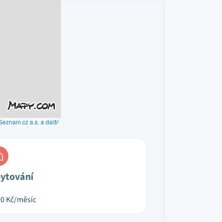
Seznam.cz a.s. a další
ytování
00
Kč/měsíc