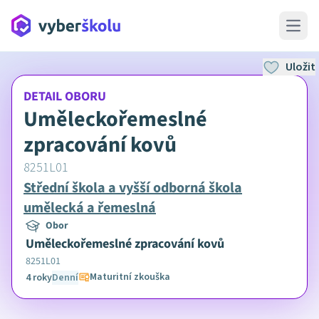
Open 
Uložit
DETAIL OBORU
Uměleckořemeslné
zpracování kovů
8251L01
Střední škola a vyšší odborná škola
umělecká a řemeslná
Obor
Uměleckořemeslné zpracování kovů
8251L01
Maturitní zkouška
4 roky
Denní