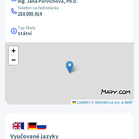
Ing. Jana Porvichová, Ph.D.
Telefon na ředitele/ku
250 005 414
Typ školy
Státní
+
−
Leaflet
|
© Seznam.cz a.s. a další
Vyučované jazyky