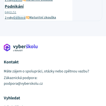
2 roky
Denní
Podnikání
6441L51
Maturitní zkouška
2 roky
Dálková
Kontakt
Máte zájem o spolupráci, otázky nebo zpětnou vazbu?
Zákaznická podpora:
podpora@vyberskolu.cz
Vyhledat