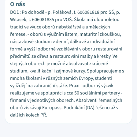
O nás
DOD: Po dohodě - p. Poláková, t. 606081818 pro SŠ, p.
Witasek, t. 606081835 pro VOŠ. Škola má dlouholetou
tradici ve výuce oborů nábytkářství a uměleckých
řemesel - oborů s výučním listem, maturitní zkouškou,
nástavbové studium v denní, dálkové a individuální
formě a vyšší odborné vzdělávání v oboru restaurování
předmětů ze dřeva a restaurování malby a kresby. Ve
stejných oborech je možné absolvovat zkrácené
studium, kvalifikační i zájmové kurzy. Spolupracujeme s
mnoha školami v různých zemích Evropy, studenti
vyjíždějí na zahraniční stáže. Praxi i odborný výcvik
realizujeme ve spolupráci s cca 50 sociálními partnery -
firmami v jednotlivých oborech. Absolventi řemeslných
oborů získávají Europass. Podnikání (DA) řešeno až v
dalších kolech PŘ.