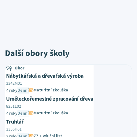
Další obory školy
Obor
Nábytkářská a dřevařská výroba
3342M01
Maturitní zkouška
4 roky
Denní
Uměleckořemeslné zpracování dřeva
8251L02
Maturitní zkouška
4 roky
Denní
Truhlář
3356H01
ZZ + výuční list
3 roky
Denní