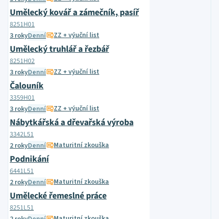
Umělecký kovář a zámečník, pasíř
8251H01
ZZ + výuční list
3 roky
Denní
Umělecký truhlář a řezbář
8251H02
ZZ + výuční list
3 roky
Denní
Čalouník
3359H01
ZZ + výuční list
3 roky
Denní
Nábytkářská a dřevařská výroba
3342L51
Maturitní zkouška
2 roky
Denní
Podnikání
6441L51
Maturitní zkouška
2 roky
Denní
Umělecké řemeslné práce
8251L51
Maturitní zkouška