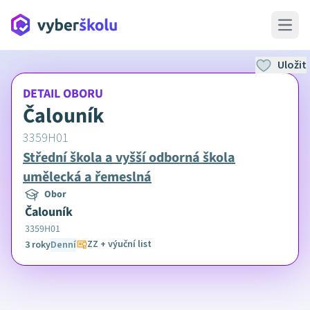
Open 
Uložit
DETAIL OBORU
Čalouník
3359H01
Střední škola a vyšší odborná škola
umělecká a řemeslná
Obor
Čalouník
3359H01
ZZ + výuční list
3 roky
Denní