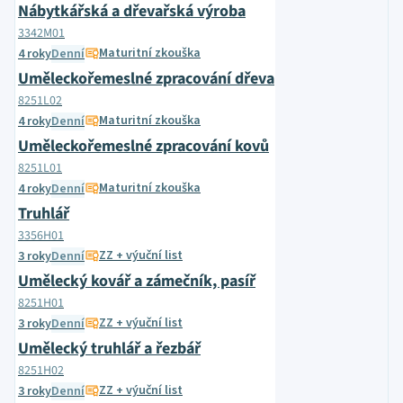
Nábytkářská a dřevařská výroba
3342M01
Maturitní zkouška
4 roky
Denní
Uměleckořemeslné zpracování dřeva
8251L02
Maturitní zkouška
4 roky
Denní
Uměleckořemeslné zpracování kovů
8251L01
Maturitní zkouška
4 roky
Denní
Truhlář
3356H01
ZZ + výuční list
3 roky
Denní
Umělecký kovář a zámečník, pasíř
8251H01
ZZ + výuční list
3 roky
Denní
Umělecký truhlář a řezbář
8251H02
ZZ + výuční list
3 roky
Denní