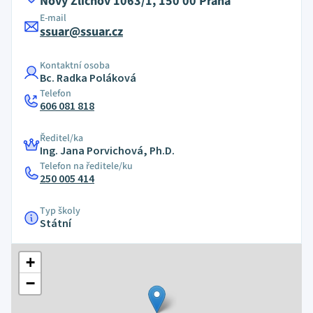
Nový Zlíchov 1063/1, 150 00 Praha
E-mail
ssuar@ssuar.cz
Kontaktní osoba
Bc. Radka Poláková
Telefon
606 081 818
Ředitel/ka
Ing. Jana Porvichová, Ph.D.
Telefon na ředitele/ku
250 005 414
Typ školy
Státní
+
−