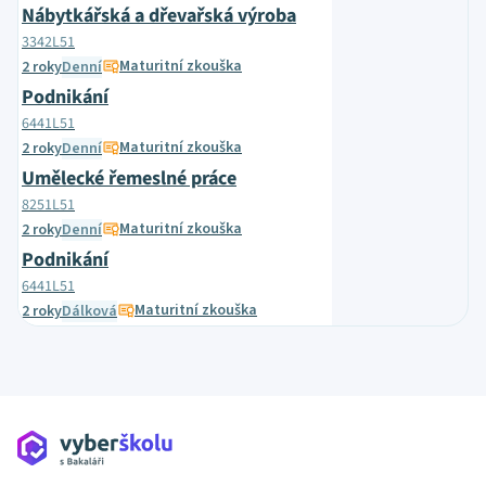
Nábytkářská a dřevařská výroba
3342L51
Maturitní zkouška
2 roky
Denní
Podnikání
6441L51
Maturitní zkouška
2 roky
Denní
Umělecké řemeslné práce
8251L51
Maturitní zkouška
2 roky
Denní
Podnikání
6441L51
Maturitní zkouška
2 roky
Dálková