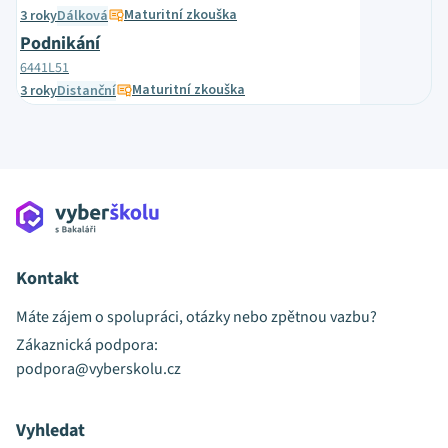
Maturitní zkouška
3 roky
Dálková
Podnikání
6441L51
Maturitní zkouška
3 roky
Distanční
Kontakt
Máte zájem o spolupráci, otázky nebo zpětnou vazbu?
Zákaznická podpora:
podpora@vyberskolu.cz
Vyhledat