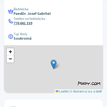
Ředitel/ka
PaedDr. Josef Gabrhel
Telefon na ředitele/ku
776 661 339
Typ školy
Soukromá
+
−
Leaflet
|
© Seznam.cz a.s. a další