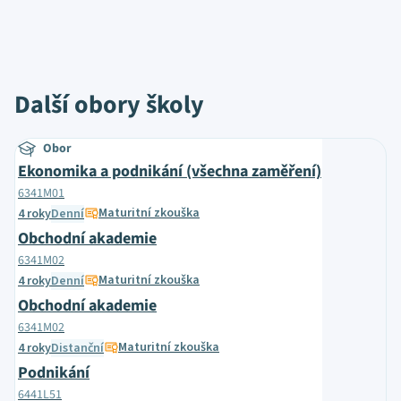
Další obory školy
Obor
Ekonomika a podnikání (všechna zaměření)
6341M01
Maturitní zkouška
4 roky
Denní
Obchodní akademie
6341M02
Maturitní zkouška
4 roky
Denní
Obchodní akademie
6341M02
Maturitní zkouška
4 roky
Distanční
Podnikání
6441L51