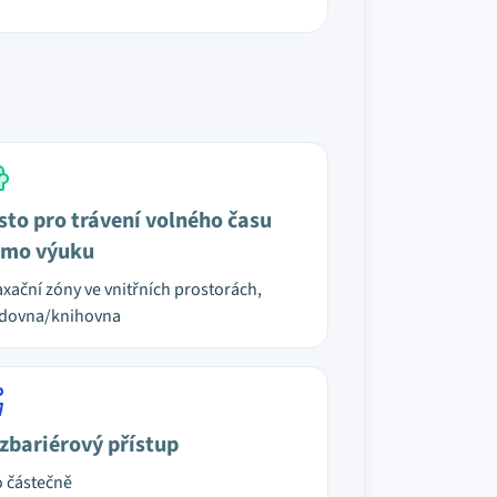
sto pro trávení volného času
mo výuku
axační zóny ve vnitřních prostorách,
udovna/knihovna
zbariérový přístup
 částečně