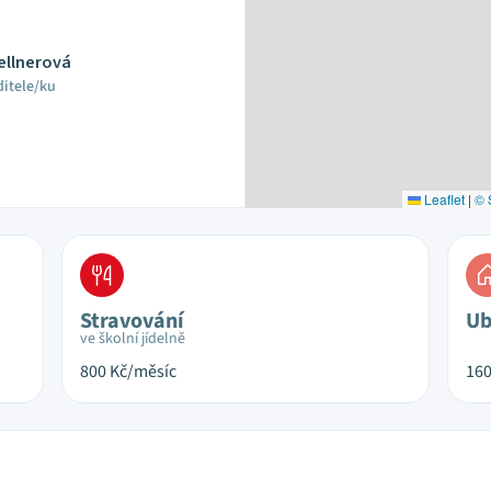
ellnerová
ditele/ku
Leaflet
|
© 
Stravování
Ub
ve školní jídelně
800
Kč/měsíc
16