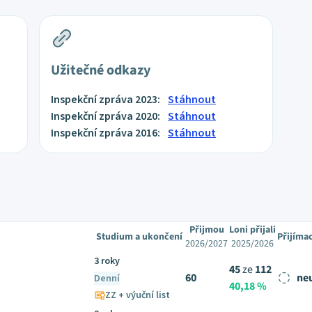
Užitečné odkazy
Inspekční zpráva 2023:
Stáhnout
Inspekční zpráva 2020:
Stáhnout
Inspekční zpráva 2016:
Stáhnout
Přijmou
Loni přijali
Studium a ukončení
Přijíma
2026/2027
2025/2026
3 roky
45
ze
112
60
ne
Denní
40,18 %
ZZ + výuční list