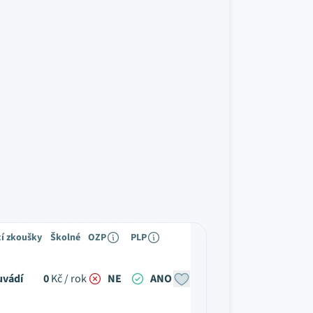
cí zkoušky
Školné
OZP
PLP
uvádí
0
Kč / rok
NE
ANO