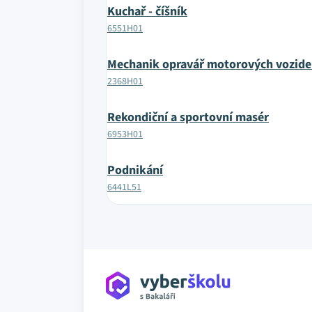
Kuchař - číšník
6551H01
Mechanik opravář motorových vozide
2368H01
Rekondiční a sportovní masér
6953H01
Podnikání
6441L51