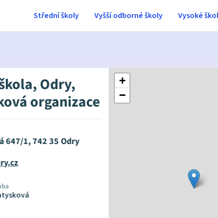
Střední školy
Vyšší odborné školy
Vysoké ško
škola, Odry,
+
−
ková organizace
á 647/1, 742 35 Odry
ry.cz
oba
Matysková