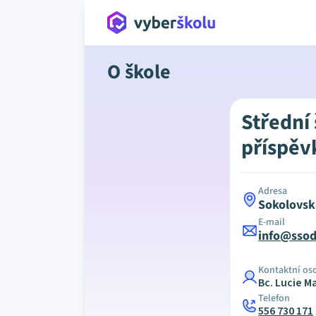
O škole
Střední 
příspěv
Adresa
Sokolovsk
E-mail
info@ssod
Kontaktní os
Bc. Lucie 
Telefon
556 730 171