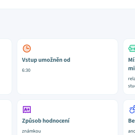
Vstup umožněn od
Mí
mi
6:30
rel
st
Způsob hodnocení
Be
známkou
ano