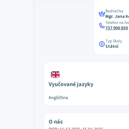
Ředitel/ka
Mgr. Jana K
Telefon na ře
737 900 830
Typ školy
Státní
Vyučované jazyky
Angličtina
O nás