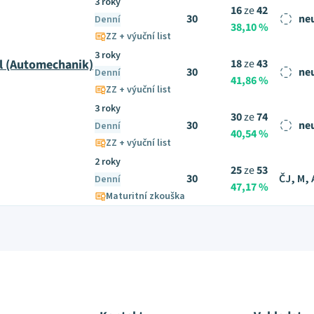
3 roky
16
ze
42
30
ne
Denní
38,10 %
ZZ + výuční list
3 roky
l (Automechanik)
18
ze
43
30
ne
Denní
41,86 %
ZZ + výuční list
3 roky
30
ze
74
30
ne
Denní
40,54 %
ZZ + výuční list
2 roky
25
ze
53
30
ČJ, M, 
Denní
47,17 %
Maturitní zkouška