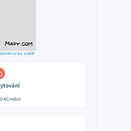
Seznam.cz a.s. a další
ytování
00
Kč/měsíc