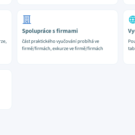
Spolupráce s firmami
Vy
rze,
část praktického vyučování probíhá ve
Pou
firmě/firmách, exkurze ve firmě/firmách
tab