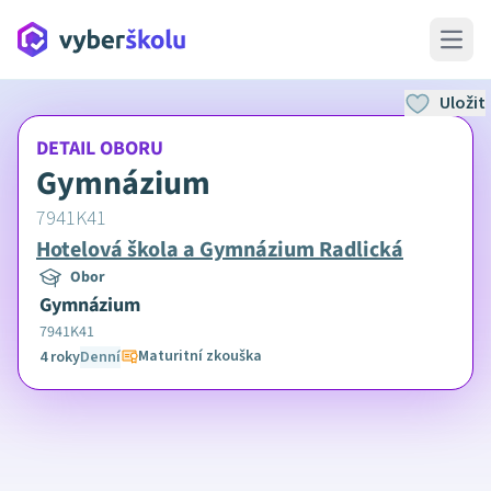
Open 
Uložit
DETAIL OBORU
Gymnázium
7941K41
Hotelová škola a Gymnázium Radlická
Obor
Gymnázium
7941K41
Maturitní zkouška
4 roky
Denní