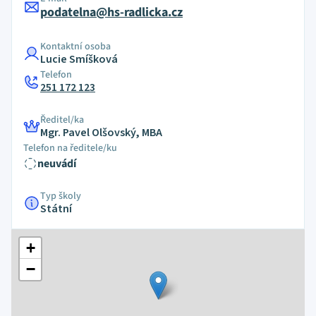
podatelna@hs-radlicka.cz
Kontaktní osoba
Lucie Smíšková
Telefon
251 172 123
Ředitel/ka
Mgr. Pavel Olšovský, MBA
Telefon na ředitele/ku
neuvádí
Typ školy
Státní
+
−