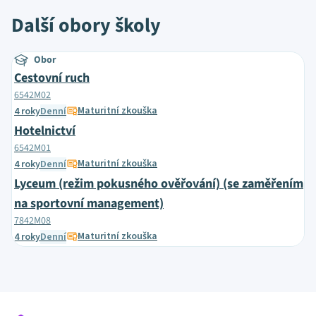
Další obory školy
Obor
Cestovní ruch
6542M02
Maturitní zkouška
4 roky
Denní
Hotelnictví
6542M01
Maturitní zkouška
4 roky
Denní
Lyceum (režim pokusného ověřování) (se zaměřením
na sportovní management)
7842M08
Maturitní zkouška
4 roky
Denní