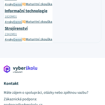
Maturitní zkouška
4 roky
Denní
Informační technologie
1820M01
Maturitní zkouška
4 roky
Denní
Strojírenství
2341M01
Maturitní zkouška
4 roky
Denní
Kontakt
Máte zájem o spolupráci, otázky nebo zpětnou vazbu?
Zákaznická podpora:
podpora@vyberskolu.cz