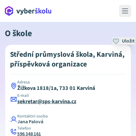
Open 
O škole
Uložit
Střední průmyslová škola, Karviná,
příspěvková organizace
Adresa
Žižkova 1818/1a, 733 01 Karviná
E-mail
sekretar@sps-karvina.cz
Kontaktní osoba
Jana Palová
Telefon
596 348 161