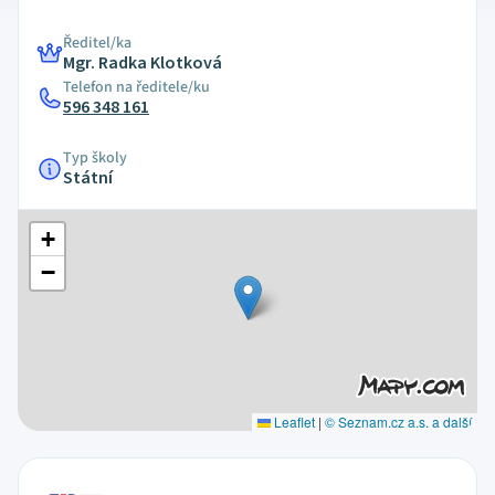
Ředitel/ka
Mgr. Radka Klotková
Telefon na ředitele/ku
596 348 161
Typ školy
Státní
+
−
Leaflet
|
© Seznam.cz a.s. a další