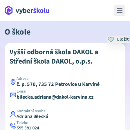
Open 
O škole
Uložit
Vyšší odborná škola DAKOL a
Střední škola DAKOL, o.p.s.
Adresa
č. p. 570, 735 72 Petrovice u Karviné
E-mail
bilecka.adriana@dakol-karvina.cz
Kontaktní osoba
Adriana Bilecká
Telefon
595 391 024