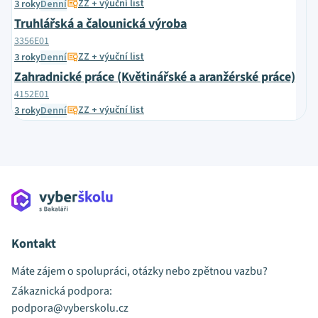
ZZ + výuční list
3 roky
Denní
Truhlářská a čalounická výroba
3356E01
ZZ + výuční list
3 roky
Denní
Zahradnické práce (Květinářské a aranžérské práce)
4152E01
ZZ + výuční list
3 roky
Denní
Kontakt
Máte zájem o spolupráci, otázky nebo zpětnou vazbu?
Zákaznická podpora:
podpora@vyberskolu.cz