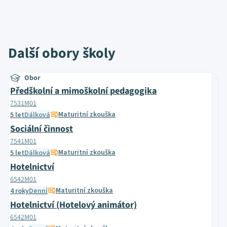
Další obory školy
Obor
Předškolní a mimoškolní pedagogika
7531M01
Maturitní zkouška
5 let
Dálková
Sociální činnost
7541M01
Maturitní zkouška
5 let
Dálková
Hotelnictví
6542M01
Maturitní zkouška
4 roky
Denní
Hotelnictví (Hotelový animátor)
6542M01