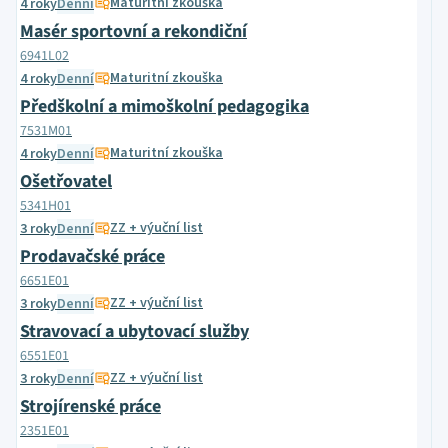
Maturitní zkouška
4 roky
Denní
Masér sportovní a rekondiční
6941L02
Maturitní zkouška
4 roky
Denní
Předškolní a mimoškolní pedagogika
7531M01
Maturitní zkouška
4 roky
Denní
Ošetřovatel
5341H01
ZZ + výuční list
3 roky
Denní
Prodavačské práce
6651E01
ZZ + výuční list
3 roky
Denní
Stravovací a ubytovací služby
6551E01
ZZ + výuční list
3 roky
Denní
Strojírenské práce
2351E01