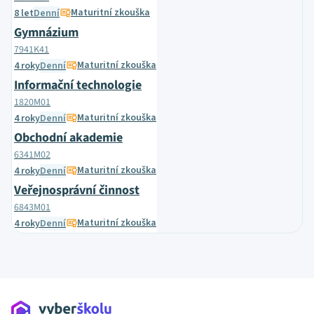
Maturitní zkouška
8 let
Denní
Gymnázium
7941K41
Maturitní zkouška
4 roky
Denní
Informační technologie
1820M01
Maturitní zkouška
4 roky
Denní
Obchodní akademie
6341M02
Maturitní zkouška
4 roky
Denní
Veřejnosprávní činnost
6843M01
Maturitní zkouška
4 roky
Denní