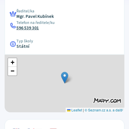
Ředitel/ka
Mgr. Pavel Kubínek
Telefon na ředitele/ku
596 539 301
Typ školy
Státní
+
−
Leaflet
|
© Seznam.cz a.s. a další