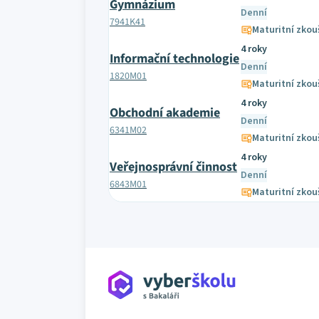
Gymnázium
Denní
7941K41
Maturitní zkou
4 roky
Informační technologie
Denní
1820M01
Maturitní zkou
4 roky
Obchodní akademie
Denní
6341M02
Maturitní zkou
4 roky
Veřejnosprávní činnost
Denní
6843M01
Maturitní zkou