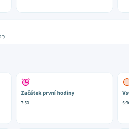
ory
Začátek první hodiny
Vs
7:50
6:3