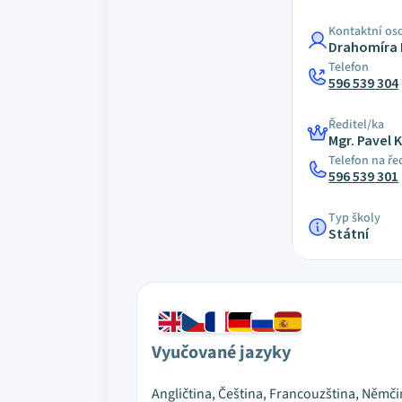
Kontaktní os
Drahomíra 
Telefon
596 539 304
Ředitel/ka
Mgr. Pavel 
Telefon na ře
596 539 301
Typ školy
Státní
Vyučované jazyky
Angličtina, Čeština, Francouzština, Němči