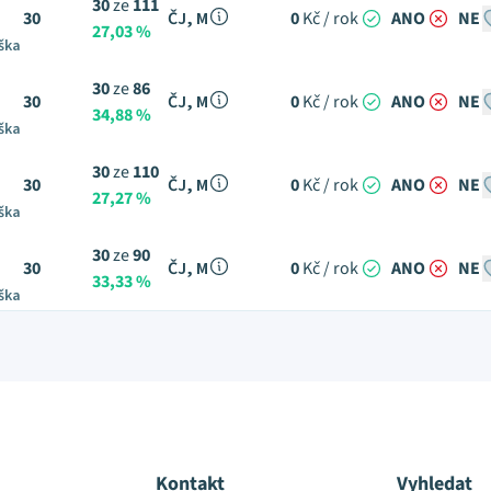
30
ze
111
30
ČJ, M
0
Kč / rok
ANO
NE
27,03 %
ška
30
ze
86
30
ČJ, M
0
Kč / rok
ANO
NE
34,88 %
ška
30
ze
110
30
ČJ, M
0
Kč / rok
ANO
NE
27,27 %
ška
30
ze
90
30
ČJ, M
0
Kč / rok
ANO
NE
33,33 %
ška
Kontakt
Vyhledat