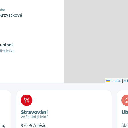
oba
Krzystková
Kubínek
ditele/ku
Leaflet
|
© 
Stravování
Ub
ve školní jídelně
na,
970
Kč/měsíc
Ško