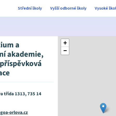
Střední školy
Vyšší odborné školy
Vysoké ško
ium a
+
−
ní akademie,
 příspěvková
ace
a třída 1313, 735 14
goa-orlova.cz