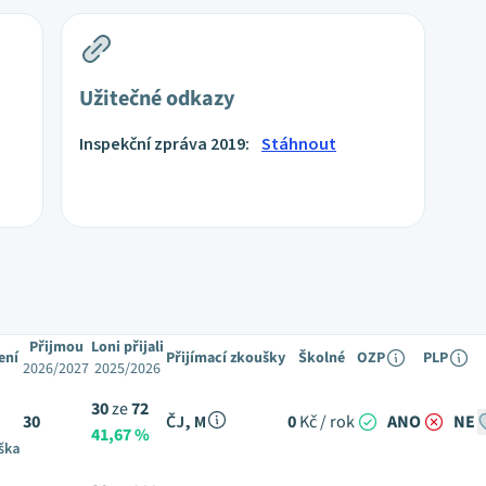
Užitečné odkazy
Inspekční zpráva 2019:
Stáhnout
Přijmou
Loni přijali
ení
Přijímací zkoušky
Školné
OZP
PLP
2026/2027
2025/2026
30
ze
72
30
ČJ, M
0
Kč / rok
ANO
NE
41,67 %
ška