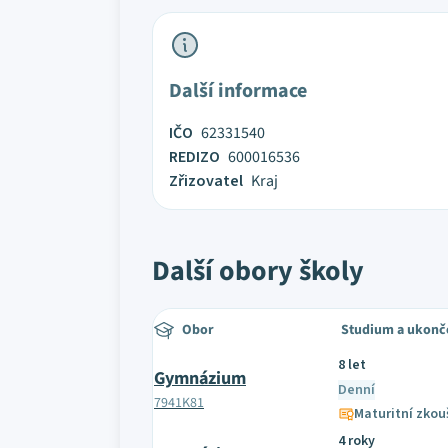
Další informace
IČO
62331540
REDIZO
600016536
Zřizovatel
Kraj
Další obory školy
Obor
Studium a ukonč
8 let
Gymnázium
Denní
7941K81
Maturitní zkou
4 roky