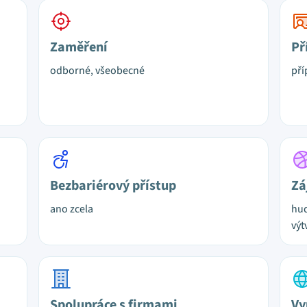
Zaměření
Př
odborné, všeobecné
pří
Bezbariérový přístup
Zá
ano zcela
hud
výt
Spolupráce s firmami
Vy