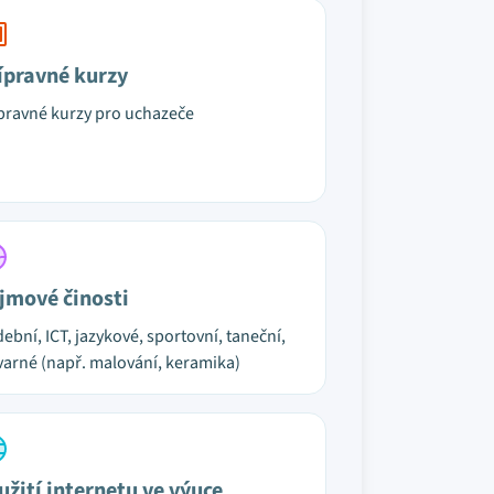
ípravné kurzy
pravné kurzy pro uchazeče
jmové činosti
ební, ICT, jazykové, sportovní, taneční,
varné (např. malování, keramika)
užití internetu ve výuce