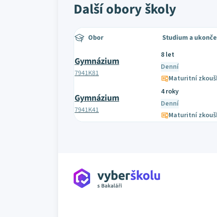
Další obory školy
Obor
Studium a ukonče
8 let
Gymnázium
Denní
7941K81
Maturitní zkouš
4 roky
Gymnázium
Denní
7941K41
Maturitní zkouš