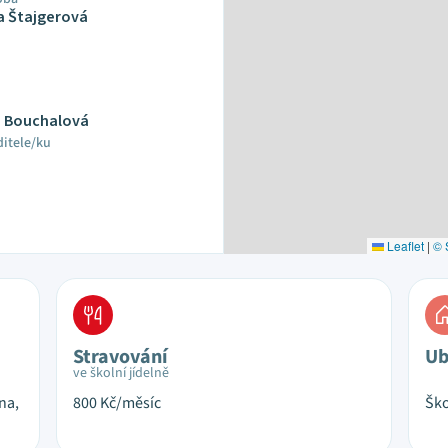
a Štajgerová
a Bouchalová
ditele/ku
Leaflet
|
© 
Stravování
Ub
ve školní jídelně
na,
800
Kč/měsíc
Ško