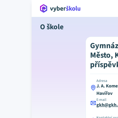
O škole
Gymnáz
Město, 
příspěv
Adresa
J. A. Kom
Havířov
E-mail
gkh@gkh.
Kontaktní os