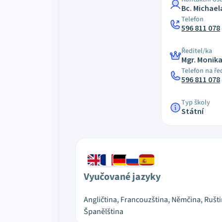
Bc. Michael
Telefon
596 811 078
Ředitel/ka
Mgr. Monik
Telefon na ře
596 811 078
Typ školy
Státní
Vyučované jazyky
Angličtina, Francouzština, Němčina, Rušti
Španělština