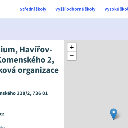
Střední školy
Vyšší odborné školy
Vysoké ško
ium, Havířov-
+
−
Komenského 2,
ková organizace
enského 328/2, 736 01
cz
oba