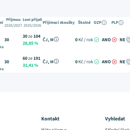
Přijmou
Loni přijali
ní
Přijímací zkoušky
Školné
OZP
PLP
2026/2027
2025/2026
30
ze
104
30
ČJ, M
0
Kč / rok
ANO
NE
28,85 %
ka
60
ze
191
30
ČJ, M
0
Kč / rok
ANO
NE
31,41 %
ka
Kontakt
Vyhledat