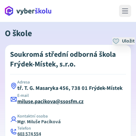
Open 
O škole
Uložit
Soukromá střední odborná škola
Frýdek-Místek, s.r.o.
Adresa
tř. T. G. Masaryka 456, 738 01 Frýdek-Místek
E-mail
miluse.pacikova@ssosfm.cz
Kontaktní osoba
Mgr. Miluše Pacíková
Telefon
603 574 554