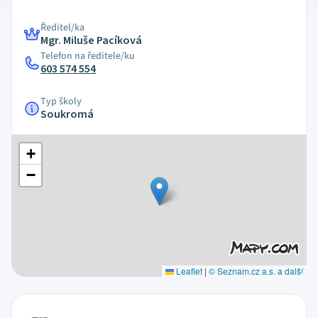
Ředitel/ka
Mgr. Miluše Pacíková
Telefon na ředitele/ku
603 574 554
Typ školy
Soukromá
+
−
Leaflet
|
© Seznam.cz a.s. a další