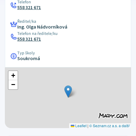
Telefon
558 321 671
Ředitel/ka
Ing. Olga Nádvorníková
Telefon na ředitele/ku
558 321 671
Typ školy
Soukromá
+
−
Leaflet
|
© Seznam.cz a.s. a další