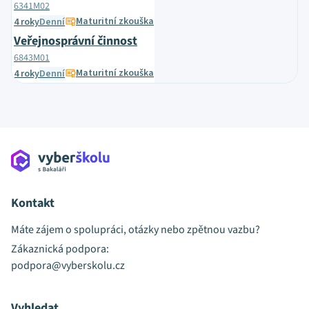
6341M02
Maturitní zkouška
4 roky
Denní
Veřejnosprávní činnost
6843M01
Maturitní zkouška
4 roky
Denní
Kontakt
Máte zájem o spolupráci, otázky nebo zpětnou vazbu?
Zákaznická podpora:
podpora@vyberskolu.cz
Vyhledat